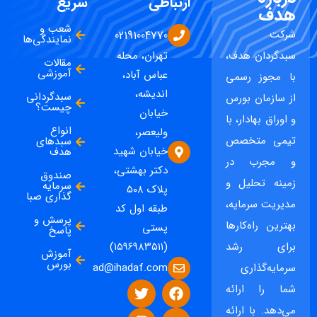
ارتباطی
سریع
هدف
شعب و
شرکت
02191004770
نمایندگی‌ها
سبدگردان هدف،
تهران، محله
مقالات
آموزشی
عباس آباد،
با مجوز رسمی
اندیشه،
سبدگردانی
از سازمان بورس
چیست؟
خیابان
و اوراق بهادار، با
انواع
ولیعصر،
تیمی متخصص
سبدهای
خیابان شهید
هدف
و مجرب در
دکتر بهشتی،
صندوق
زمینه تحلیل و
سرمایه
پلاک ۵۰۸
گذاری صبا
مدیریت سرمایه،
طبقه اول کد
پرسش و
بهترین راه‌کارها
پستی
پاسخ
برای رشد
(۱۵۹۶۹۸۳۵۱۱)
آموزش
بورس
ad@ihadaf.com
سرمایه‌گذاری
شما را ارائه
می‌دهد. با ارائه