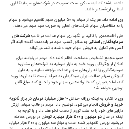
داشته باشند که البته ممکن است عضویت در شرکت‌های سرمایه‌گذاری
استانی ارزشمندتر باشد.
وی ادامه داد: هر یک از سهام به ۵۰ میلیون سهم تقسیم میشود و سهام
را به متقاضیان سهام شرکت‌های اصلی به صورت سبد سهم می‌دهند.
علی آقامحمدی با تاکید بر نگهداری سهام عدالت در قالب
شرکت‌های
سرمایه‌گذاری استانی
به منظور کسب سود در بلندمدت گفت: البته اگر
کسی هم تمایل به فروش سهام خود داشته باشد، می‌تواند.
عضو مجمع تشخیص مصلحت نظام ادامه داد: مردم می‌توانند برای
اطلاع از چگونگی ورود خود به بازار سرمایه به شرکت‌های مشاوره
سرمایه‌گذاری یا تعاونی‌های سهام عدالت مراجعه نمایند و به دلیل
کوچکی سهام عدالت، برای سبدگردان به صرفه نیست تا به آن‌ها ورود
کند، اما درصورتی که خانواده‌هایی سهام خود را جمع کنند مبلغ قابل
توجهی خواهد شد.
وی با اشاره به اینکه روزانه حداقل
۱۰ هزار میلیارد تومان در بازار ثانویه
خرید و فروش
انجام می‌شود، توضیح داد: مردم در قالب سهام، ارزش
دارایی‌های خود را به علت تورم از دست نخواهند داد و با توجه به
اینکه در سال
دو میلیون و ۵۰۰ هزار میلیارد تومان
در بورس معامله
می‌شود بورس نقدپذیر شده است و مبلغ سه میلیون و ۳۰۰ هزار میلیارد
تومان در بورس اوراق تهران و ۶۴۰ هزار میلیارد تومان در فرابورس، ارزش