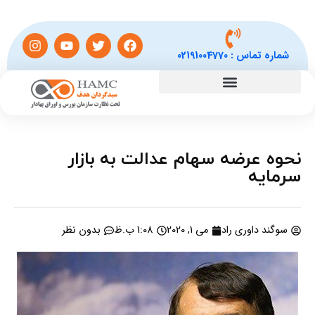
شماره تماس :
02191004770
نحوه عرضه سهام عدالت به بازار
سرمایه
سوگند داوری راد
می 1, 2020
1:08 ب.ظ
بدون نظر