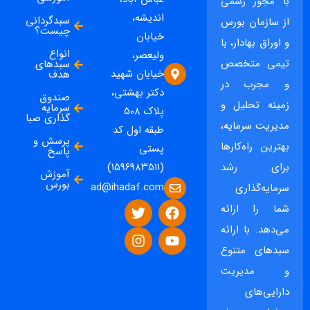
با مجوز رسمی
اندیشه،
سبدگردانی
از سازمان بورس
چیست؟
خیابان
و اوراق بهادار، با
انواع
ولیعصر،
تیمی متخصص
سبدهای
خیابان شهید
هدف
و مجرب در
دکتر بهشتی،
صندوق
زمینه تحلیل و
سرمایه
پلاک ۵۰۸
گذاری صبا
مدیریت سرمایه،
طبقه اول کد
پرسش و
بهترین راه‌کارها
پستی
پاسخ
برای رشد
(۱۵۹۶۹۸۳۵۱۱)
آموزش
بورس
ad@ihadaf.com
سرمایه‌گذاری
شما را ارائه
می‌دهد. با ارائه
سبدهای متنوع
و مدیریت
دارایی‌های