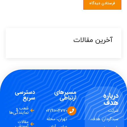
آخرین مقالات​
مسیرهای
دسترسی
درباره
ارتباطی
سریع
هدف
شعب و
شرکت
02191004770
نمایندگی‌ها
سبدگردان هدف،
تهران، محله
مقالات
آموزشی
عباس آباد،