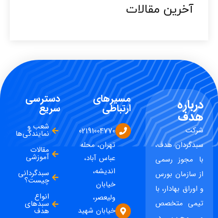
آخرین مقالات​
مسیرهای
دسترسی
درباره
ارتباطی
سریع
هدف
شعب و
شرکت
02191004770
نمایندگی‌ها
سبدگردان هدف،
تهران، محله
مقالات
آموزشی
عباس آباد،
با مجوز رسمی
اندیشه،
سبدگردانی
از سازمان بورس
چیست؟
خیابان
و اوراق بهادار، با
انواع
ولیعصر،
تیمی متخصص
سبدهای
خیابان شهید
هدف