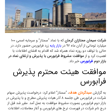
شرکت سیمان ممتازان کرمان
که با نماد “سمتاز” و سرمایه اسمی 100
میلیارد تومانی از آبان ماه 92 در
بازار پایه
زرد فرابورس حضور دارد، در
حالی با توقف دو روزه نماد همراه شد که اقدام به افشای اطلاعات با
اهمیت کرد و از
موافقت مشروط فرابورس با پذیرش و ارتقای نماد در
بازار دوم
فرابورس
خبر داد.
موافقت هیئت محترم پذیرش
فرابورس
به گزارش
سبدگردان هدف
، “سمتاز” اعلام کرد: درخواست پذیرش سهام
شرکت در فرابورس طی جلسه 8 آذر هیات پذیرش مطرح و با پذیرش در
بازار دوم فرابورس بصورت مشروط موافقت به عمل آمد. مقرر شد قبل از
درج نام شرکت در فهرست نرخ های فرابورس و آغاز معاملات، اطلاعات