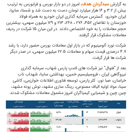
به گزارش
سبدگردان هدف
، امروز در دو بازار بورس و فرابورس به ترتیب
بیش از 3.2 و 16 هزار میلیارد تومان دست به دست شد و شستا، سایپا،
ایران خودرو، گسترس سرمایه گذاری ایران خودرو به همراه فولاد
خوزستان با تقاضای 452، 276 ، 268، 213 و 129 میلیون سهمی، بیشترین
حجم معاملات را به خود اختصاص دادند. در این میان 15 شرکت در ردیف
معاملات مشکوک قرار گرفتند.
شرکت نورد آلومینیوم که در بازار اول معاملات بورس حضور دارد، با رشد
4.7 درصدی قیمت سهام و معاملات 22.5 میلیون سهمی، در صدر دیگر
شرکت ها قرار گرفت.
بعد از “فنوال” نیز شرکت های لامپ پارس شهاب، سرمایه گذاری
نیروگاهی ایران ، فروسیلیسیم خمین، بهداشتی ساینا، شهداب ناب
خراسان، صبا نور، کلر پارس، توسعه فناوری اطلاعات خوارزمی، کاشی
سینا، مواد اولیه الیاف مصنوعی، رینگ سازی مشهد، نوش پونه مشهد،
چین چین و شیمیایی کیمیاگران امروز مشمول معاملات مشکوک شدند.