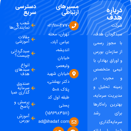
مسیرهای
دسترسی
درباره
ارتباطی
سریع
هدف
شعب و
شرکت
02191004770
نمایندگی‌ها
سبدگردان هدف،
تهران، محله
مقالات
آموزشی
عباس آباد،
با مجوز رسمی
اندیشه،
سبدگردانی
از سازمان بورس
چیست؟
خیابان
و اوراق بهادار، با
انواع
ولیعصر،
تیمی متخصص
سبدهای
خیابان شهید
هدف
و مجرب در
دکتر بهشتی،
صندوق
زمینه تحلیل و
سرمایه
پلاک ۵۰۸
گذاری صبا
مدیریت سرمایه،
طبقه اول کد
پرسش و
بهترین راه‌کارها
پستی
پاسخ
برای رشد
(۱۵۹۶۹۸۳۵۱۱)
آموزش
بورس
ad@ihadaf.com
سرمایه‌گذاری
شما را ارائه