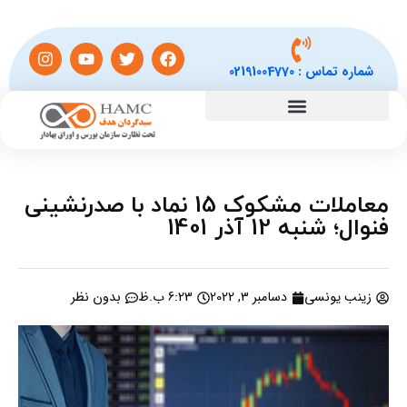
شماره تماس :
02191004770
معاملات مشکوک 15 نماد با صدرنشینی
فنوال؛ شنبه 12 آذر 1401
زینب یونسی
دسامبر 3, 2022
6:23 ب.ظ
بدون نظر