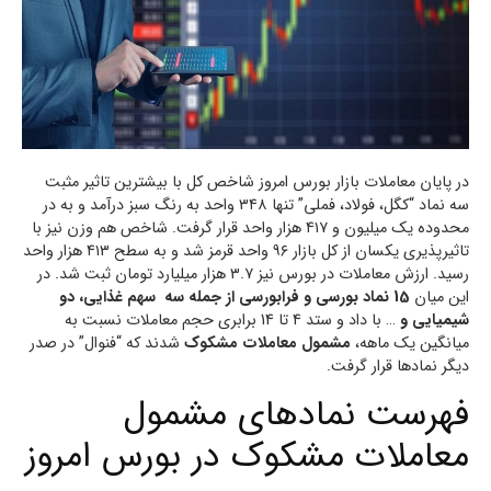
در پایان معاملات بازار بورس امروز شاخص کل با بیشترین تاثیر مثبت
سه نماد “کگل، فولاد، فملی” تنها ۳۴۸ واحد به رنگ سبز درآمد و به در
محدوده یک میلیون و ۴۱۷ هزار واحد قرار گرفت. شاخص هم وزن نیز با
تاثیرپذیری یکسان از کل بازار ۹۶ واحد قرمز شد و به سطح ۴۱۳ هزار واحد
رسید. ارزش معاملات در بورس نیز ۳.۷ هزار میلیارد تومان ثبت شد. در
این میان
15 نماد بورسی و فرابورسی از جمله سه سهم غذایی، دو
شیمیایی و
… با داد و ستد 4 تا 14 برابری حجم معاملات نسبت به
میانگین یک ماهه،
مشمول معاملات مشکوک
شدند که “فنوال” در صدر
دیگر نمادها قرار گرفت.
فهرست نمادهای مشمول
معاملات مشکوک در بورس امروز