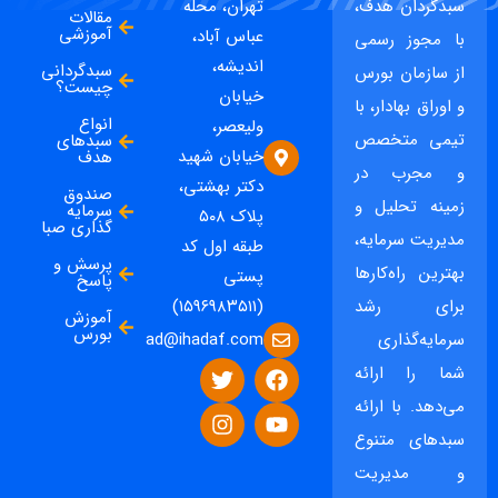
سبدگردان هدف،
تهران، محله
مقالات
آموزشی
عباس آباد،
با مجوز رسمی
اندیشه،
سبدگردانی
از سازمان بورس
چیست؟
خیابان
و اوراق بهادار، با
انواع
ولیعصر،
تیمی متخصص
سبدهای
خیابان شهید
هدف
و مجرب در
دکتر بهشتی،
صندوق
زمینه تحلیل و
سرمایه
پلاک ۵۰۸
گذاری صبا
مدیریت سرمایه،
طبقه اول کد
پرسش و
بهترین راه‌کارها
پستی
پاسخ
برای رشد
(۱۵۹۶۹۸۳۵۱۱)
آموزش
بورس
ad@ihadaf.com
سرمایه‌گذاری
شما را ارائه
می‌دهد. با ارائه
سبدهای متنوع
و مدیریت