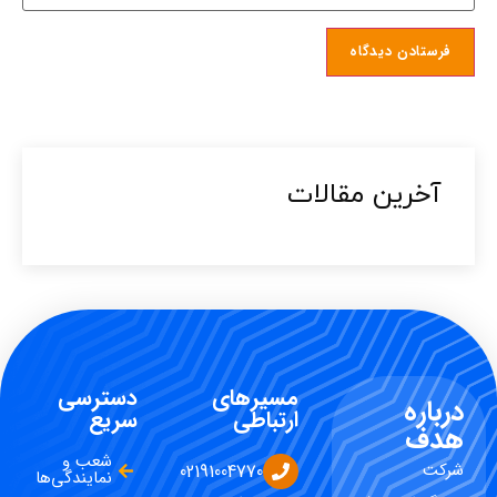
آخرین مقالات​
مسیرهای
دسترسی
درباره
ارتباطی
سریع
هدف
شعب و
شرکت
02191004770
نمایندگی‌ها