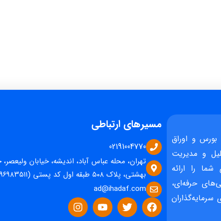
مسیرهای ارتباطی
بورس و اوراق
02191004770
یل و مدیریت
تهران، محله عباس آباد، اندیشه، خیابان ولیعصر، 
 شما را ارائه
بهشتی، پلاک ۵۰۸ طبقه اول کد پستی (۱۵۹۶۹۸۳۵۱۱)
‌های حرفه‌ای،
ad@ihadaf.com
سرمایه‌گذاران