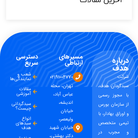
آخرین مقالات​
مسیرهای
دسترسی
درباره
ارتباطی
سریع
هدف
شعب و
شرکت
02191004770
نمایندگی‌ها
سبدگردان هدف،
تهران، محله
مقالات
آموزشی
عباس آباد،
با مجوز رسمی
اندیشه،
سبدگردانی
از سازمان بورس
چیست؟
خیابان
و اوراق بهادار، با
انواع
ولیعصر،
تیمی متخصص
سبدهای
خیابان شهید
هدف
و مجرب در
دکتر بهشتی،