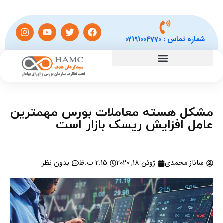
شماره تماس :
02191004770
مشکل هسته معاملات بورس مهمترین
عامل افزایش ریسک بازار است
ساناز محمدی
ژوئن 18, 2020
2:15 ب.ظ
بدون نظر