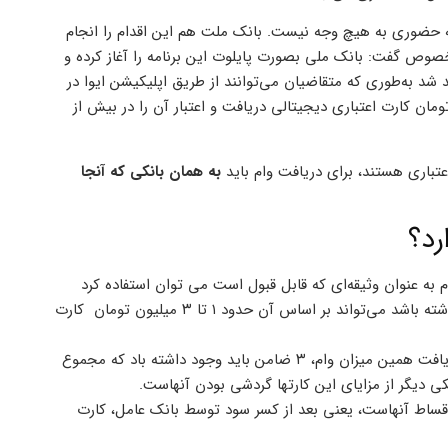
جعه حضوری به هیچ وجه نیست. بانک ملت هم این اقدام را انجام
خصوص گفت: بانک ملی بصورت پایلوت این برنامه را آغاز کرده و
د به‌طوری که متقاضیان می‌توانند از طریق اپلیکیشن ایوا در
عدالت به میزان ۵۰ درصد ارزش روز تا سقف ۱۰ میلیون تومان کارت اعتباری دیجیتالی دریافت و اعتبار آن را در بیش از
عتباری هستند، برای دریافت وام باید
به همان بانکی که آنجا
رد؟
ام به عنوان وثیقه‌ای که قابل قبول است می توان استفاده کرد
یعنی اگر شخصی در حال حاضر مبلغ ۷ تا ۸ میلیون تومان سهام داشته باشد می‌تواند بر اساس آن حدود ۱ تا ۳ میلیون تومان کارت
سقف دریافت این کارت ها حدود ۵۰ میلیون تومان است. برای دریافت همین میزان وام، ۳ ضامن باید وجود داشته باد که مجموع
 دیگر از مزایای این کارتها گردشی بودن آنهاست.
اقساط آنهاست، یعنی بعد از کسر سود توسط بانک عامل، کارت