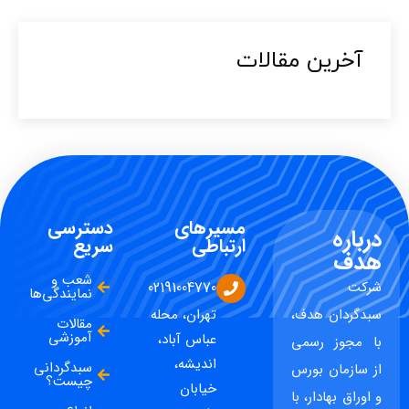
آخرین مقالات​
مسیرهای
دسترسی
درباره
ارتباطی
سریع
هدف
شعب و
شرکت
02191004770
نمایندگی‌ها
سبدگردان هدف،
تهران، محله
مقالات
آموزشی
عباس آباد،
با مجوز رسمی
اندیشه،
سبدگردانی
از سازمان بورس
چیست؟
خیابان
و اوراق بهادار، با