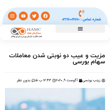
شماره تماس :
02191004770
مزیت و عیب دو نوبتی شدن معاملات
سهام بورسی
زینب یونسی
آگوست 9, 2020
12:43 ب.ظ
بدون نظر