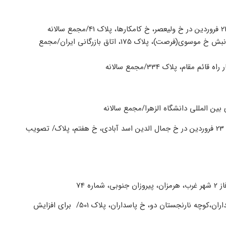
ساعت 14 سه شنبه 29 فروردین در خ طالقانی، نبش خ موسوی(فرصت)، پلاک 175، اتاق بازرگانی ایران/مجمع
ساعت 11 و 11:30 و 12 چهارشنبه 23 فروردین در خ جمال الدین اسد آبادی، خ هفتم، پلاک/ تصویب
ساعت 9 شنبه 26 فروردین در پاسداران،کوچه نارنجستان دو، خ پاسداران، پلاک 501/ برای افزایش