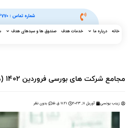
شماره تماس :
4770
خانه
درباره ما
خدمات هدف
صندوق ها و سبدهای هدف
س
مجامع شرکت های بورسی فروردین 1402 (محل برگزاری و دستور جلسات)
زینب یونسی
آوریل 11, 2023
11:21 ق.ظ
بدون نظر