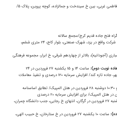
ساعت 14 شنبه 26 فروردین در خ فاطمی غربی، بین خ سیندخت و جمالزاده، کوچه پروین، پلاک 5/
ساعت 10 یکشنبه 27 فروردین در محل شرکت واقع در یزد، شهرک صنعتی، بلوار کاج، 24 متری ششم،
روردین در خ سباری (آجودانیه)، بالاتر از چهاردهم شرقی، خ ابرار، مجموعه فرهنگی
اده نوبت دوم):
ساعت 14 و 15 یکشنبه 27 فروردین در 24
کیلومتری جنوب غربی تبریز، جاده آذرشهر، بعد از پلیس راه خسروشهر، جاده تازه کند/ افزایش سرمایه 120 درصدی و تنفیذ معاملات
ساعت 14 یکشنبه 27 فروردین در گرگان، انتهای خ رجایی، جنب دانشگاه چمران،
ه):
ساعت 10 یکشنبه 27 فروردین در خ ستارخان، خ حبیب الهی،