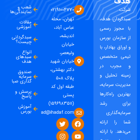
هدف
شعب و
شرکت
02191004770
نمایندگی‌ها
سبدگردان هدف،
تهران، محله
مقالات
آموزشی
عباس آباد،
با مجوز رسمی
اندیشه،
سبدگردانی
از سازمان بورس
چیست؟
خیابان
و اوراق بهادار، با
انواع
ولیعصر،
تیمی متخصص
سبدهای
خیابان شهید
هدف
و مجرب در
دکتر بهشتی،
صندوق
زمینه تحلیل و
سرمایه
پلاک ۵۰۸
گذاری صبا
مدیریت سرمایه،
طبقه اول کد
پرسش و
بهترین راه‌کارها
پستی
پاسخ
برای رشد
(۱۵۹۶۹۸۳۵۱۱)
آموزش
بورس
ad@ihadaf.com
سرمایه‌گذاری
شما را ارائه
می‌دهد. با ارائه