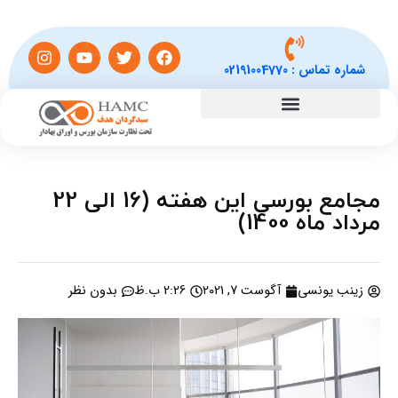
شماره تماس :
02191004770
مجامع بورسی این هفته (16 الی 22
مرداد ماه 1400)
زینب یونسی
آگوست 7, 2021
2:26 ب.ظ
بدون نظر