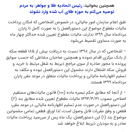
همچنین بخوانید:
رئیس اتحادیه طلا و جواهر: به مردم
توصیه می‌کنم به حوزه طلای آب شده وارد نشوند
طبق اعلام سازمان امور مالیاتی، در خصوص اشخاصی که امکان پرداخت
مالیات مقطوع موضوع این دستورالعمل را به صورت کامل تا پایان
مردادماه سال ۱۳۹۹ ندارند، مالیات مقطوع تعیین شده حداکثر چهار ماه
به صورت مساوی تقسیط می‌شود.
– اشخاصی که در سال ۱۳۹۸ نسبت به دریافت بیش از ۱۸۵ قطعه سکه
از بانک مرکزی اقدام نموده و همچنین صاحبان مشاغلی که حسب سوابق
پرونده با مجوز صادره از سوی مراجع ذیربط به شغل مرتبط با خرید و
فروش سکه اشتغال دارند مشمول این دستورالعمل نبوده و مکلف به
تسلیم اظهارنامه مالیاتی و پرداخت مالیات متعلق در موعد مقرر پایان
مردادماه ۱۳۹۹ هستند.
– از آنجا که مطابق حکم تبصره ماده (۱۰۰) قانون مالیات‌های مستقیم
اصلاحی مصوب ۱۳۹۴/۴/۳۱ مالیات مقطوع تعیین شده مطابق بند (۲)
این دستورالعمل در صورت عدم تسلیم اظهارنامه مالیاتی در موعد مقرر،
قطعی و وفق مقررات قابل وصول است، لذا اوراق قطعی تمامی مشمولین
موضوع بند (۱) این دستورالعمل، یک ماه پس از سررسید پرداخت مالیات
صادر و به مودیان ذیربط ابلاغ خواهد شد.