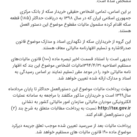
مشخص شده است.
بر این اساس، تمامی اشخاص حقیقی خریدار سکه از بانک مرکزی
جمهوری اسلامی ایران که در سال ۱۳۹۸ به دریافت حداکثر (۱۸۵) قطعه
سکه اقدام کرده مشمول مالیات مقطوع موضوع این دستور العمل
هستند.
این گروه از خریداران سکه از نگهداری اسناد و مدارک موضوع قانون
صدرالاشاره و تسلیم اظهارنامه مالیاتی معاف هستند.
بدیهی است با استناد قسمت اخیر تبصره ماده (۱۰۰) قانون مالیات‌های
مستقیم اصلاحیه ۱۳۹۴/۴/۳۱مالیات اشخاص موضوع این بند که اظهار
نامه مالیاتی خود را در موعد مقرر تسلیم نمایند بر اساس رسیدگی به
اسناد و مدارک ارائه شده تعیین خواهد شد.
مهلت پرداخت مالیات موضوع این دستورالعمل حداکثر تا پایان مردادماه
سال۱۳۹۹ است و خریداران مذکور مکلفند با مراجعه به سامانه عملیات
الکترونیکی مودیان مالیاتی سازمان امور مالیاتی کشور به نشانی
http://tax.gov.ir
نسبت به پرداخت مطالبات متعلق به شرح بند (۲)
این دستورالعمل اقدام کنند.
پرداخت مالیات بعد از سررسید تعیین شده موجب تعلق جریمه دیرکرد
موضوع ماده ۱۹۰ قانون مالیات های مستقیم خواهد شد.