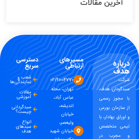
آخرین مقالات​
مسیرهای
دسترسی
درباره
ارتباطی
سریع
هدف
شعب و
شرکت
02191004770
نمایندگی‌ها
سبدگردان هدف،
تهران، محله
مقالات
آموزشی
عباس آباد،
با مجوز رسمی
اندیشه،
سبدگردانی
از سازمان بورس
چیست؟
خیابان
و اوراق بهادار، با
انواع
ولیعصر،
تیمی متخصص
سبدهای
خیابان شهید
هدف
و مجرب در