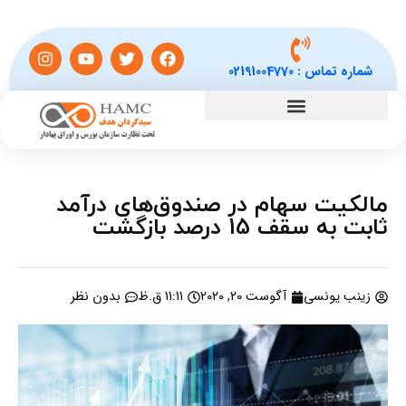
شماره تماس :
02191004770
مالکیت سهام در صندوق‌های درآمد
ثابت به سقف 15 درصد بازگشت
زینب یونسی
آگوست 20, 2020
11:11 ق.ظ
بدون نظر