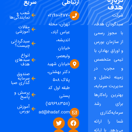
ارتباطی
سریع
هدف
شعب و
شرکت
02191004770
نمایندگی‌ها
سبدگردان هدف،
تهران، محله
مقالات
آموزشی
عباس آباد،
با مجوز رسمی
اندیشه،
سبدگردانی
از سازمان بورس
چیست؟
خیابان
و اوراق بهادار، با
انواع
ولیعصر،
تیمی متخصص
سبدهای
خیابان شهید
هدف
و مجرب در
دکتر بهشتی،
صندوق
زمینه تحلیل و
سرمایه
پلاک ۵۰۸
گذاری صبا
مدیریت سرمایه،
طبقه اول کد
پرسش و
بهترین راه‌کارها
پستی
پاسخ
برای رشد
(۱۵۹۶۹۸۳۵۱۱)
آموزش
بورس
ad@ihadaf.com
سرمایه‌گذاری
شما را ارائه
می‌دهد. با ارائه