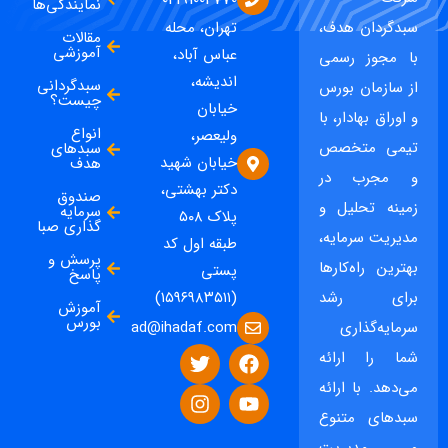
نمایندگی‌ها
سبدگردان هدف،
تهران، محله
مقالات
آموزشی
عباس آباد،
با مجوز رسمی
اندیشه،
سبدگردانی
از سازمان بورس
چیست؟
خیابان
و اوراق بهادار، با
انواع
ولیعصر،
تیمی متخصص
سبدهای
خیابان شهید
هدف
و مجرب در
دکتر بهشتی،
صندوق
زمینه تحلیل و
سرمایه
پلاک ۵۰۸
گذاری صبا
مدیریت سرمایه،
طبقه اول کد
پرسش و
بهترین راه‌کارها
پستی
پاسخ
برای رشد
(۱۵۹۶۹۸۳۵۱۱)
آموزش
بورس
ad@ihadaf.com
سرمایه‌گذاری
شما را ارائه
می‌دهد. با ارائه
سبدهای متنوع