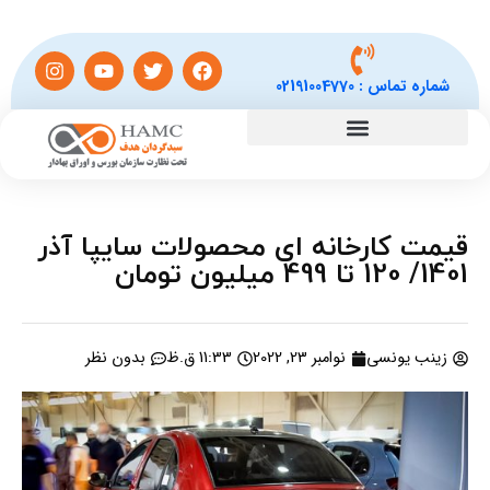
شماره تماس :
02191004770
قیمت کارخانه ای محصولات سایپا آذر
1401/ 120 تا 499 میلیون تومان
زینب یونسی
نوامبر 23, 2022
11:33 ق.ظ
بدون نظر