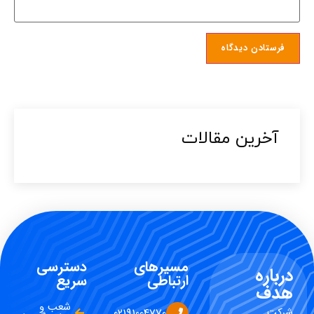
آخرین مقالات​
مسیرهای
دسترسی
درباره
ارتباطی
سریع
هدف
شعب و
شرکت
02191004770