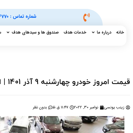
شماره تماس :
4770
خانه
درباره ما
خدمات هدف
صندوق ها و سبدهای هدف
س
قیمت امروز خودرو چهارشنبه 9 آذر 1401 | افزایش افسار گسیخته قیمت ها
زینب یونسی
نوامبر 30, 2022
11:47 ق.ظ
بدون نظر