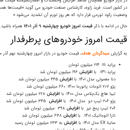
در بازار خودرو همچنان شاهد افزایش وحشتناک و افسارگسیخته قیمت ها
در کشور است. فربد زاوه، کارشناس صنعت خودرو می گوید:«قیمت‌ها همچن
وضعیت رکود تورمی قرار دارد که هر روز تورم آن تشدید می‌شود.»
حال در ادامه با ذکر
قیمت امروز خودرو چهارشنبه 9 آذر 1401
همراه باشید.
قیمت امروز خودروهای پرطرفدار
به گزارش
سبدگردان هدف
، قیمت خودرو در بازار امروز چهارشنبه نهم آذر 
پراید ۱۱۱: 214 میلیون تومان
پراید ۱۳۱: با
افزایش
196 میلیون تومان شد
دنا معمولی مدل ۱۴۰۱: با
افزایش
445 میلیون تومان شد
پژو ۲۰۷ اتومات پانورما ۱۴۰۰: 660 میلیون تومان شد
تیبا هاچ‌ بک‌پلاس مدل ۱۴۰۰: با
افزایش
228 میلیون تومان شد
پژو ۲۰۶ تیپ دو مدل ۱۴۰۱: با
افزایش
345 میلیون تومان شد
۲۰۶ تیپ پنج نیز با
افزایش
398 میلیون تومان شد
تارا اتوماتیک ۱۴۰۱: با
افزایش
638 میلیون تومان شد
ساینا EX مدل ۱۴۰۱: با
افزایش
به 233 میلیون تومان رسید
پارس اتومانیک: 515 میلیون تومان