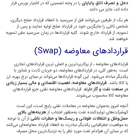
دخل و تصرف اتاق پایاپای
را در وجه تضمینی که در اختیار بورس قرار
داده اند، جایز می دانند.
هر یک از طرفین می‌توانند قبل از سررسید با انعقاد قرارداد صلح دیگری،
شخص ثالثی را جایگزین خود در قرارداد صلح اولیه نمایند و پس از
تسویه، از قرارداد خارج شوند. کلیه قراردادها در زمان سررسید مقرر تسویه
خواهند شد.
قراردادهای معاوضه (Swap)
قراردادهای معاوضه ، از پرکاربردترین و اصلی ترین قراردادهای تجاری
است. به‌طور کلی، در قراردادهای معاوضه، دو جریان ثابت و شناور با
یکدیگر مبادله می‌شود. این گونه قراردادها می‌تواند بر مبنای نرخ بهره، ارز
یا کالا باشد.
قراردادهای معاوضه
،
اهمیت اقتصادی و مالی بسیار زیادی
در صنعت نفت و گاز دارند
. قراردادهای معاوضه نفتی جزو قراردادهای
معاوضه کالا محسوب می‌شوند.
آنچه امروز به‌عنوان معاوضه در معاملات نفتی رایج است، این است
کهشرکت‌های تولیدکننده نفت به‌منظور اجتناب از
هزینه‌های بالای
حمل‌ونقل و انتقالات طولانی و ریسک‌ها و خطرات ناشی
از آن با توجه
به موقعیت جغرافیایی یکدیگر مبادرت به انعقاد قرارداد معاوضه‌ای می‌کنند
که بر مبنای آن هرکدام نفت مورد نظر را به نزدیک‌ترین محل مصرف