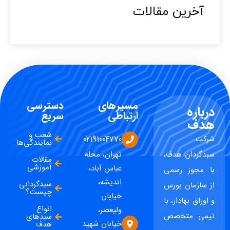
آخرین مقالات​
مسیرهای
دسترسی
درباره
ارتباطی
سریع
هدف
شعب و
شرکت
02191004770
نمایندگی‌ها
سبدگردان هدف،
تهران، محله
مقالات
آموزشی
عباس آباد،
با مجوز رسمی
اندیشه،
سبدگردانی
از سازمان بورس
چیست؟
خیابان
و اوراق بهادار، با
انواع
ولیعصر،
تیمی متخصص
سبدهای
خیابان شهید
هدف