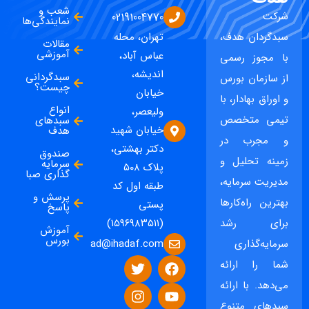
شعب و
شرکت
02191004770
نمایندگی‌ها
سبدگردان هدف،
تهران، محله
مقالات
آموزشی
عباس آباد،
با مجوز رسمی
اندیشه،
سبدگردانی
از سازمان بورس
چیست؟
خیابان
و اوراق بهادار، با
انواع
ولیعصر،
تیمی متخصص
سبدهای
خیابان شهید
هدف
و مجرب در
دکتر بهشتی،
صندوق
زمینه تحلیل و
سرمایه
پلاک ۵۰۸
گذاری صبا
مدیریت سرمایه،
طبقه اول کد
پرسش و
بهترین راه‌کارها
پستی
پاسخ
برای رشد
(۱۵۹۶۹۸۳۵۱۱)
آموزش
بورس
ad@ihadaf.com
سرمایه‌گذاری
شما را ارائه
می‌دهد. با ارائه
سبدهای متنوع