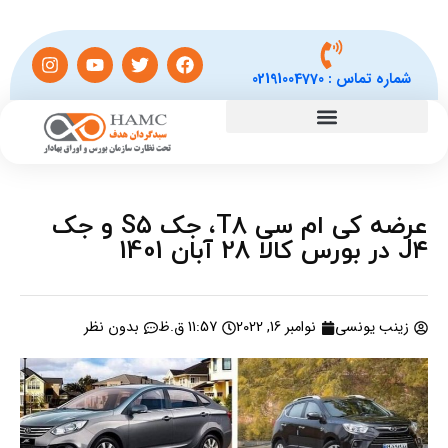
شماره تماس :
02191004770
عرضه کی ام سی T۸، جک S۵ و جک
J۴ در بورس کالا 28 آبان 1401
زینب یونسی
نوامبر 16, 2022
11:57 ق.ظ
بدون نظر