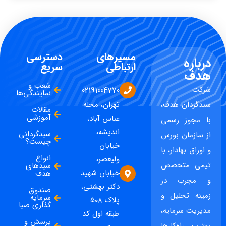
مسیرهای
دسترسی
درباره
ارتباطی
سریع
هدف
شعب و
شرکت
02191004770
نمایندگی‌ها
سبدگردان هدف،
تهران، محله
مقالات
آموزشی
عباس آباد،
با مجوز رسمی
اندیشه،
سبدگردانی
از سازمان بورس
چیست؟
خیابان
و اوراق بهادار، با
انواع
ولیعصر،
تیمی متخصص
سبدهای
خیابان شهید
هدف
و مجرب در
دکتر بهشتی،
صندوق
زمینه تحلیل و
سرمایه
پلاک ۵۰۸
گذاری صبا
مدیریت سرمایه،
طبقه اول کد
پرسش و