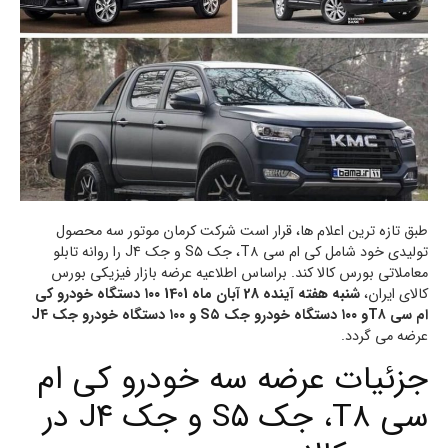
طبق تازه ترین اعلام ها، قرار است شرکت کرمان موتور سه محصول
تولیدی خود شامل کی ام سی T۸، جک S۵ و جک J۴ را روانه تابلو
معاملاتی بورس کالا کند. براساس اطلاعیه عرضه بازار فیزیکی بورس
کالای ایران،
شنبه هفته آینده 28 آبان ماه 1401 ۱۰۰ دستگاه خودرو کی
ام سی T۸و ۱۰۰ دستگاه خودرو جک S۵ و ۱۰۰ دستگاه خودرو جک J۴
عرضه می گردد.
جزئیات عرضه سه خودرو کی ام
سی T۸، جک S۵ و جک J۴ در