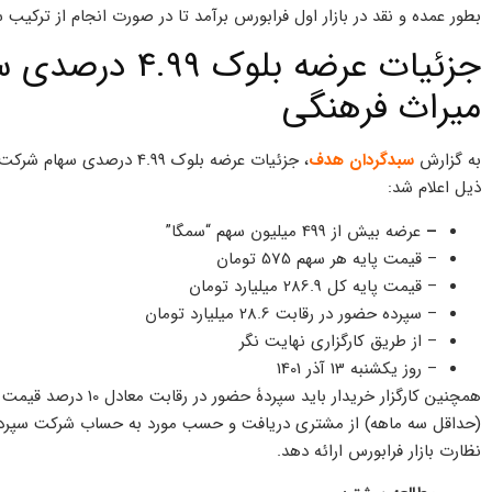
بطور عمده و نقد در بازار اول فرابورس برآمد تا در صورت انجام از ترکیب
جزئیات عرضه بل
میراث فرهنگی
به گزارش
سبدگردان هدف
، جزئیات عرضه بلوک 4.99 
ذیل اعلام شد:
–
عرضه بیش از 499 میلیون سهم “سمگا”
– قیمت پایه هر سهم 575 تومان
– قیمت پایه کل 286.9 میلیارد تومان
– سپرده حضور در رقابت 28.6 میلیارد تومان
– از طریق کارگزاری نهایت نگر
– روز یکشنبه 13 آذر 1401
همچنین کارگزار خریدار 
(حداقل سه ماهه) از مشتری دریافت و حسب مورد به حساب شرکت سپرده گذ
نظارت بازار فرابورس ارائه دهد.