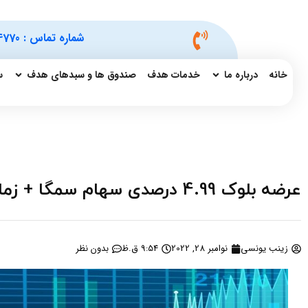
شماره تماس :
4770
خانه
درباره ما
خدمات هدف
صندوق ها و سبدهای هدف
س
عرضه بلوک 4.99 درصدی سهام سمگا + زمان و شرایط
زینب یونسی
نوامبر 28, 2022
9:54 ق.ظ
بدون نظر