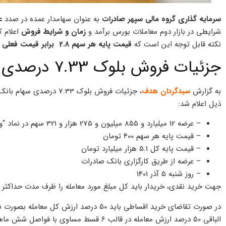
سرمایه گذاری گروه مالی سپهر صادرات
به عنوان سهامدار عمده در صدد
عر
شرایطی در بازار دوم معاملات بورس برآمد و
زمان و شرایط فروش
اعلام ک
نکته قابل توجه این است که
قیمت پایه هر سهم 2.8 برابر قیمت فعلی سهم در تابلو
جزئیات فروش بلوک 7.33 درصدی سهام بانک صادرات
به گزارش
سبدگردان هدف
، جزئیات فروش بلوک .33
ذیل اعلام شد:
– عرضه 12 میلیارد و 855 میلیون و 275 هزار و 321 سهم در نماد “وبصادر”
– قیمت پایه هر سهم 400 تومان
– قیمت پایه کل 5.1 هزار میلیارد تومان
– عرضه از طریق کارگزاری بانک صادرات
– روز شنبه 5 آذر 1401
جهت خرید نقدی، خریدار باید کل مبلغ مورد معامله را ظرف مدت حداکثر 