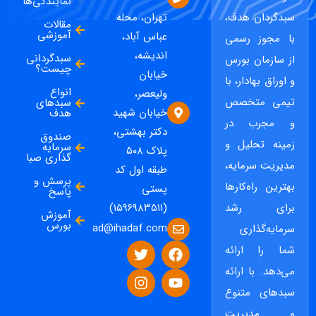
نمایندگی‌ها
سبدگردان هدف،
تهران، محله
مقالات
آموزشی
عباس آباد،
با مجوز رسمی
اندیشه،
سبدگردانی
از سازمان بورس
چیست؟
خیابان
و اوراق بهادار، با
انواع
ولیعصر،
تیمی متخصص
سبدهای
خیابان شهید
هدف
و مجرب در
دکتر بهشتی،
صندوق
زمینه تحلیل و
سرمایه
پلاک ۵۰۸
گذاری صبا
مدیریت سرمایه،
طبقه اول کد
پرسش و
بهترین راه‌کارها
پستی
پاسخ
برای رشد
(۱۵۹۶۹۸۳۵۱۱)
آموزش
بورس
ad@ihadaf.com
سرمایه‌گذاری
شما را ارائه
می‌دهد. با ارائه
سبدهای متنوع
و مدیریت