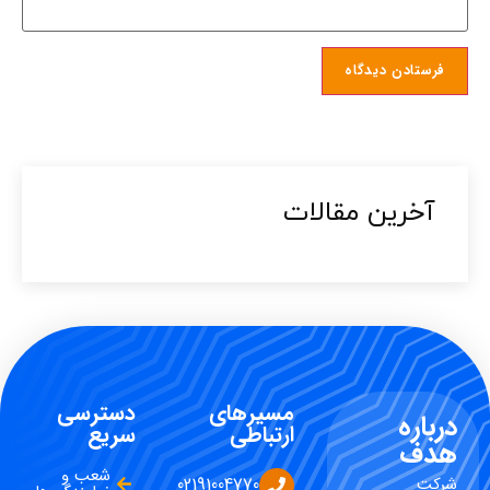
آخرین مقالات​
مسیرهای
دسترسی
درباره
ارتباطی
سریع
هدف
شعب و
شرکت
02191004770