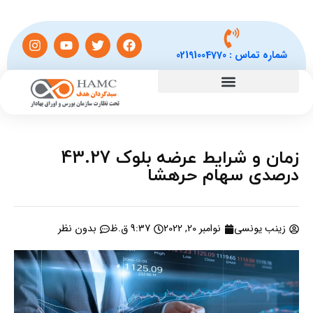
شماره تماس :
02191004770
زمان و شرایط عرضه بلوک 43.27
درصدی سهام حرهشا
زینب یونسی
نوامبر 20, 2022
9:37 ق.ظ
بدون نظر