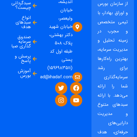
اندیشه،
سبدگردانی
از سازمان بورس
چیست؟
خیابان
و اوراق بهادار، با
انواع
ولیعصر،
تیمی متخصص
سبدهای
خیابان شهید
هدف
و مجرب در
دکتر بهشتی،
صندوق
زمینه تحلیل و
سرمایه
پلاک ۵۰۸
گذاری صبا
مدیریت سرمایه،
طبقه اول کد
پرسش و
بهترین راه‌کارها
پستی
پاسخ
برای رشد
(۱۵۹۶۹۸۳۵۱۱)
آموزش
بورس
ad@ihadaf.com
سرمایه‌گذاری
شما را ارائه
می‌دهد. با ارائه
سبدهای متنوع
و مدیریت
دارایی‌های
حرفه‌ای، هدف