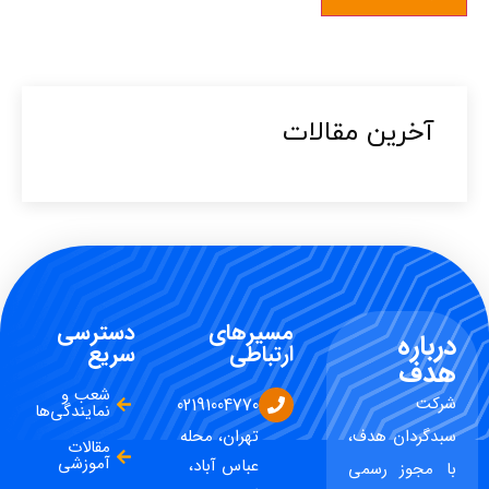
آخرین مقالات​
مسیرهای
دسترسی
درباره
ارتباطی
سریع
هدف
شعب و
شرکت
02191004770
نمایندگی‌ها
سبدگردان هدف،
تهران، محله
مقالات
آموزشی
عباس آباد،
با مجوز رسمی