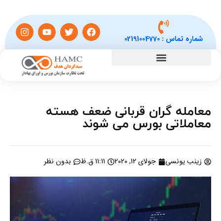
شماره تماس :
02191004770
معامله گران قربانی ضعف هسته
معاملاتی بورس می شوند
زینب یونسی
جولای 12, 2020
11:11 ق.ظ
بدون نظر