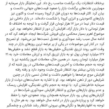
برخلاف انتظارات یک برگشت مناسب رخ داد. این تحلیلگر بازار سرمایه از
مهم‌ترین علت‌های برگشت بازار را صعود قیمت‌های جهانی دانست و
بیان کرد: اکثر قیمت‌ها به دوران قبل از کرونا رسیده است و اکنون نیز
بازارهای کامودیتی و انرژی کرونا را شکست داده‌اند. در بازار داخلی نیز
قیمت دلار نیما در مرز ۱۷ هزار تومان قرار گرفت و با توجه به اختلاف ۵
هزار تومانی با دلار بازار آزاد، افزایش آن دور از انتظار نخواهد بود. این
موضوع اهرم بسیار محکمی برای فروش شرکت‌ها ایجاد خواهد کرد که در
ادامه سال سبب رشد سودآوری و تعدیل نسبت‌ها نیز می‌شود. او تصریح
کرد: در کنار این موضوعات در یکی از پر عرضه ترین روزهای بازار در چند
وقت اخیر، روند تزریق نقدینگی حقیقی‌ها به بازار قطع نشد و حقیقی‌ها
۱۲۷ میلیارد تومان پول نو به بازار تزریق کردند و ارزش معاملات خرد به ۲۱
هزار میلیارد تومان رسید. در همین حال، معاملات امروز یکشنبه نیز با
توجه به حجم معاملات و آخرین قیمت‌های معاملاتی در روز شنبه که از
قیمت پایانی بیشتر بود انتظار شروع مثبت وجود دارد و رفته رفته
افزایش موج عرضه‌ها را خواهیم داشت و تعادل نسبی بازار در چنین
شرایطی دور از ذهن نخواهد بود. او با اشاره به حمایت‌های دولت از بازار
سرمایه خاطرنشان کرد: با توجه به حجم بالای نقدینگی، افزایش ریسک
و عدم رونق بازارهای موازی و انتظار افزایش سودآوری شرکت‌ها در
گزارش‌های پیش رو، بازار سرمایه همچنان روند صعودی خود را حفظ
خواهد کرد و پر‌بازده‌ترین بازار در ادامه سال خواهد بود. به هر حال با
توجه به اظهار‌نظر‌ها و نگرانی‌های بیرونی انتظار رشد شتابان و چشمگیر