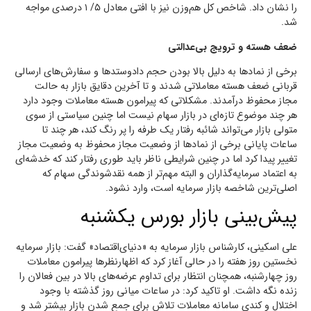
را نشان داد. شاخص کل هم‌وزن نیز با افتی معادل ۵/ ۱ درصدی مواجه
شد.
ضعف هسته و ترویج بی‌عدالتی
برخی از نماد‌ها به دلیل بالا بودن حجم دادوستدها و سفارش‌های ارسالی
قربانی ضعف هسته معاملاتی شدند و تا آخرین دقایق بازار به حالت
مجاز محفوظ درآمدند. مشکلاتی که پیرامون هسته معاملات وجود دارد
هر چند موضوع تازه‌ای در بازار سهام نیست اما چنین سیاستی از سوی
متولی بازار می‌تواند شائبه رفتار یک طرفه را پر رنگ کند، هر چند تا
ساعات پایانی برخی از نماد‌ها از وضعیت مجاز محفوظ به وضعیت مجاز
تغییر پیدا کرد اما در چنین شرایطی ناظر باید طوری رفتار کند که خدشه‌ای
به اعتماد سرمایه‌گذاران و البته مهم‌تر از همه نقدشوندگی سهام که
اصلی‌ترین شاخصه بازار سرمایه است، وارد نشود.
پیش‌بینی بازار بورس یکشنبه
علی اسکینی، کارشناس بازار سرمایه به «دنیای‌اقتصاد» گفت: بازار سرمایه
نخستین روز هفته را در حالی آغاز کرد که اظهارنظر‌ها پیرامون معاملات
روز چهارشنبه، همچنان انتظار برای تداوم عرضه‌های بالا در بین فعالان را
زنده نگه داشت. او تاکید کرد:‌ در ساعات میانی روز گذشته با وجود
اختلال و کندی سامانه معاملات تلاش برای جمع شدن بازار بیشتر شد و