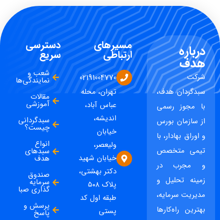
مسیرهای
دسترسی
درباره
ارتباطی
سریع
هدف
شعب و
شرکت
02191004770
نمایندگی‌ها
سبدگردان هدف،
تهران، محله
مقالات
آموزشی
عباس آباد،
با مجوز رسمی
اندیشه،
سبدگردانی
از سازمان بورس
چیست؟
خیابان
و اوراق بهادار، با
انواع
ولیعصر،
تیمی متخصص
سبدهای
خیابان شهید
هدف
و مجرب در
دکتر بهشتی،
صندوق
زمینه تحلیل و
سرمایه
پلاک ۵۰۸
گذاری صبا
مدیریت سرمایه،
طبقه اول کد
پرسش و
بهترین راه‌کارها
پستی
پاسخ