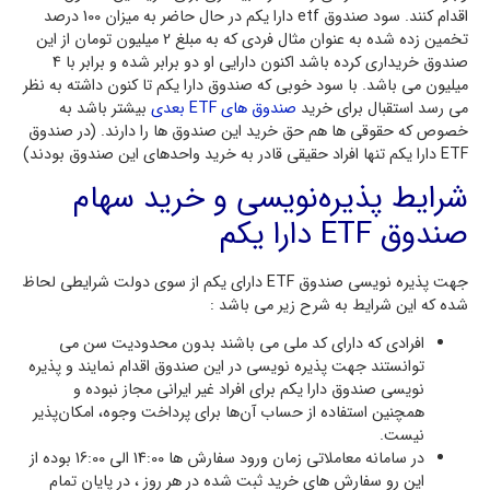
اقدام کنند. سود صندوق etf دارا یکم در حال حاضر به میزان 100 درصد
تخمین زده شده به عنوان مثال فردی که به مبلغ 2 میلیون تومان از این
صندوق خریداری کرده باشد اکنون دارایی او دو برابر شده و برابر با 4
میلیون می باشد. با سود خوبی که صندوق دارا یکم تا کنون داشته به نظر
می رسد استقبال برای خرید
صندوق های ETF بعدی
بیشتر باشد به
خصوص که حقوقی ها هم حق خرید این صندوق ها را دارند. (در صندوق
ETF دارا یکم تنها افراد حقیقی قادر به خرید واحدهای این صندوق بودند)
شرایط پذیره‌نویسی و خرید سهام
صندوق ETF دارا یکم
جهت پذیره نویسی صندوق ETF دارای یکم از سوی دولت شرایطی لحاظ
شده که این شرایط به شرح زیر می باشد :
افرادی که دارای کد ملی می باشند بدون محدودیت سن می
توانستند جهت پذیره نویسی در این صندوق اقدام نمایند و پذیره
نویسی صندوق دارا یکم برای افراد غیر ایرانی مجاز نبوده و
همچنین استفاده از حساب آن‌ها برای پرداخت وجوه، امکان‌پذیر
نیست.
در سامانه معاملاتی زمان ورود سفارش ها 14:00 الی 16:00 بوده از
این رو سفارش های خرید ثبت شده در هر روز ، در پایان تمام