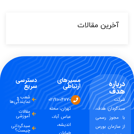
آخرین مقالات​
مسیرهای
دسترسی
درباره
ارتباطی
سریع
هدف
شعب و
شرکت
02191004770
نمایندگی‌ها
سبدگردان هدف،
تهران، محله
مقالات
آموزشی
عباس آباد،
با مجوز رسمی
اندیشه،
سبدگردانی
از سازمان بورس
چیست؟
خیابان