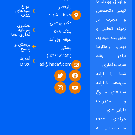
و اوراق بهادار، با
انواع
ولیعصر،
تیمی متخصص
سبدهای
خیابان شهید
هدف
و مجرب در
دکتر بهشتی،
صندوق
زمینه تحلیل و
سرمایه
پلاک ۵۰۸
گذاری صبا
مدیریت سرمایه،
طبقه اول کد
پرسش و
بهترین راه‌کارها
پستی
پاسخ
برای رشد
(۱۵۹۶۹۸۳۵۱۱)
آموزش
بورس
ad@ihadaf.com
سرمایه‌گذاری
شما را ارائه
می‌دهد. با ارائه
سبدهای متنوع
و مدیریت
دارایی‌های
حرفه‌ای، هدف
ما دستیابی به