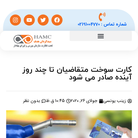
شماره تماس :
02191004770
کارت سوخت متقاضیان تا چند روز
آینده صادر می شود
زینب یونسی
جولای 26, 2020
10:45 ق.ظ
بدون نظر