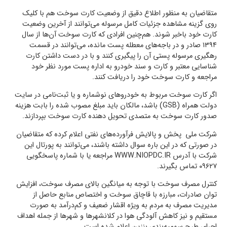
متقاضیان به منظور اطلاع دقیق از وضعیت کارت سوخت هم با کلیک
روی گزینه مشاهده جزئیات کامل مرسوله می‌توانند از آخرین وضعیت
کارت خود باخبر شوند. هم‌چنین افرادی که کارت سوخت آن‌ها از سال
۱۳۹۴ صادر و در باجه‌های معطله پست مانده، می‌توانند در قسمت
رهگیری مرسوله پستی آن را پیگیری کنند و با در دست داشتن کارت
شناسایی معتبر و کارت و سند خودرو به اداره پست مورد نظر خود
مراجعه و کارت سوخت خود را دریافت کنند.
اگر کارت سوخت مربوط به خودروهای نوشماره و یا ثبت‌نامی در سایت
دولت همراه (GSB) باشد، مالکان باید مبلغ مصوب شده را بابت هزینه
صدور کارت سوخت به متصدی تحویل دهنده کارت سوخت بپردازند.
شرکت ملی پخش و پالایش فرآورده‌های نفتی اعلام کرده که متقاضیان
در صورتی که در این باره سوال داشته باشند، می‌توانند به پورتال این
شرکت با آدرس WWW.NIOPDC.IR مراجعه یا با شماره پاسخگویی
۰۹۶۲۷ تماس بگیرند.
کنترل مصرف سوخت با توجه به میانگین بالای مصرف سوخت، افزایش
توان صادرات، مبارزه با قاچاق سوخت و اختصاص منابع حاصل از
مدیریت مصرف به مردم به ویژه اقشار ضعیف و کم‌درآمد به صورت
مستقیم و نیز کاهش آلودگی هوا در کلانشهرها و شهرها از جمله اهداف
اجرای طرح سهمیه‌بندی بنزین اعلام شده است.