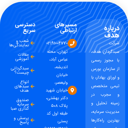
مسیرهای
دسترسی
درباره
ارتباطی
سریع
هدف
شعب و
شرکت
02191004770
نمایندگی‌ها
سبدگردان هدف،
تهران، محله
مقالات
آموزشی
عباس آباد،
با مجوز رسمی
اندیشه،
سبدگردانی
از سازمان بورس
چیست؟
خیابان
و اوراق بهادار، با
انواع
ولیعصر،
تیمی متخصص
سبدهای
خیابان شهید
هدف
و مجرب در
دکتر بهشتی،
صندوق
زمینه تحلیل و
سرمایه
پلاک ۵۰۸
گذاری صبا
مدیریت سرمایه،
طبقه اول کد
پرسش و
بهترین راه‌کارها
پستی
پاسخ