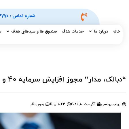
شماره تماس :
4770
خانه
درباره ما
خدمات هدف
صندوق ها و سبدهای هدف
س
“دبالک، مدار” مجوز افزایش سرمایه 40 و 100 درصدی گرفتند
زینب یونسی
آگوست 10, 2021
8:43 ق.ظ
بدون نظر