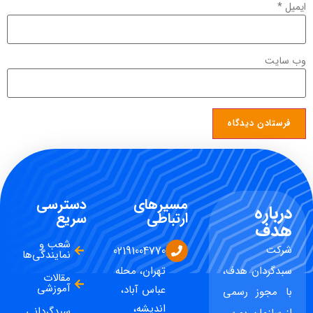
ایمیل
*
وب‌ سایت
مسیرهای
دسترسی
درباره
ارتباطی
سریع
هدف
شعب و
شرکت
02191004770
نمایندگی‌ها
سبدگردان هدف،
تهران، محله
مقالات
آموزشی
عباس آباد،
با مجوز رسمی
اندیشه،
سبدگردانی