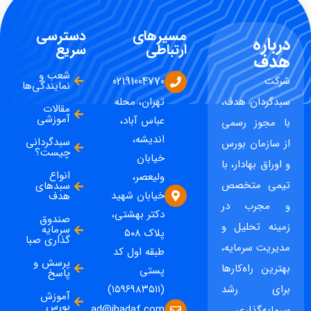
مسیرهای
دسترسی
درباره
ارتباطی
سریع
هدف
شعب و
شرکت
02191004770
نمایندگی‌ها
سبدگردان هدف،
تهران، محله
مقالات
آموزشی
عباس آباد،
با مجوز رسمی
اندیشه،
سبدگردانی
از سازمان بورس
چیست؟
خیابان
و اوراق بهادار، با
انواع
ولیعصر،
تیمی متخصص
سبدهای
خیابان شهید
هدف
و مجرب در
دکتر بهشتی،
صندوق
زمینه تحلیل و
سرمایه
پلاک ۵۰۸
گذاری صبا
مدیریت سرمایه،
طبقه اول کد
پرسش و
بهترین راه‌کارها
پستی
پاسخ
برای رشد
(۱۵۹۶۹۸۳۵۱۱)
آموزش
بورس
ad@ihadaf.com
سرمایه‌گذاری