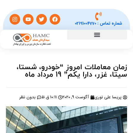
شماره تماس :
02191004770
زمان معاملات امروز “خودرو، شستا،
سیتا، غزر، دارا یکم” 19 مرداد ماه
پریسا علی نوری
آگوست 9, 2020
10:11 ق.ظ
بدون نظر