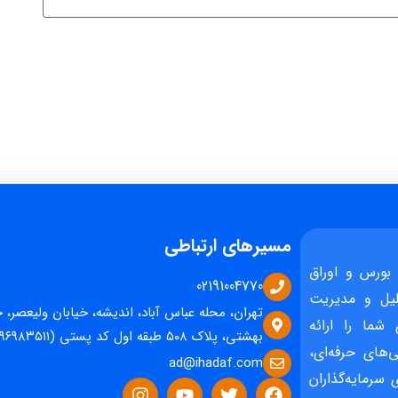
مسیرهای ارتباطی
بورس و اوراق
02191004770
یل و مدیریت
تهران، محله عباس آباد، اندیشه، خیابان ولیعصر، 
 شما را ارائه
بهشتی، پلاک ۵۰۸ طبقه اول کد پستی (۱۵۹۶۹۸۳۵۱۱)
‌های حرفه‌ای،
ad@ihadaf.com
سرمایه‌گذاران