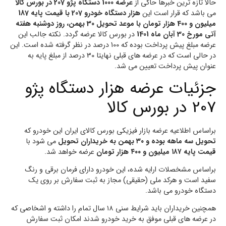
حالا تازه ترین خبرها حاکی از
عرضه 1000 دستگاه پژو 207 در بورس کالا
می باشد که قرار است این
هزار دستگاه خودرو 207 با قیمت پایه 187
میلیون و 400 هزار تومان با موعد تحویل 30 بهمن، روز دوشنبه هفته
آتی مورخ 30 آبان ماه 1401
در بورس کالا عرضه گردد. نکته جالب این
عرضه مبلغ پیش پرداخت بوده که 100 درصد در نظر گرفته شده است. این
در حالی است که در عرضه های قبلی نهایتا 30 درصد از مبلغ پایه به
عنوان پیش پرداخت تعیین می شد.
جزئیات عرضه هزار دستگاه پژو
207 در بورس کالا
براساس اطلاعیه عرضه بازار فیزیکی بورس کالای ایران این خودرو که
تحویل سه ماهه بوده و ۳۰ بهمن به خریداران تحویل
می شود با
قیمت پایه ۱۸۷ میلیون و ۴۰۰ هزار تومان
عرضه خواهد شد.
براساس مشخصلات ارایه شده، این خودرو دارای فرمان برقی و رنگ
سفید است و هرکد ملی (حقیقی) مجاز به ثبت سفارش بر روی یک
دستگاه خودرو می باشد.
همچنین خریداران باید شرایط سنی ۱۸ سال تمام را داشته و اشخاصی که
در عرضه های قبلی موفق به خرید خودرو شدند امکان ثبت سفارش