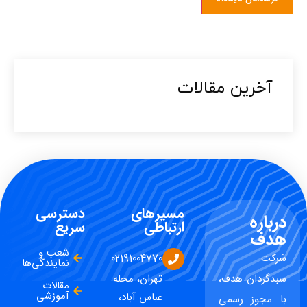
آخرین مقالات​
مسیرهای
دسترسی
درباره
ارتباطی
سریع
هدف
شعب و
شرکت
02191004770
نمایندگی‌ها
سبدگردان هدف،
تهران، محله
مقالات
آموزشی
عباس آباد،
با مجوز رسمی