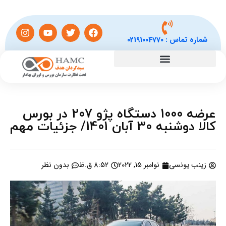
شماره تماس :
02191004770
عرضه 1000 دستگاه پژو 207 در بورس
کالا دوشنبه 30 آبان 1401/ جزئیات مهم
زینب یونسی
نوامبر 15, 2022
8:52 ق.ظ
بدون نظر