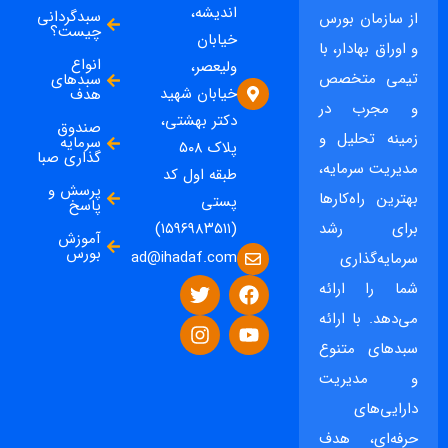
اندیشه،
سبدگردانی
از سازمان بورس
چیست؟
خیابان
و اوراق بهادار، با
انواع
ولیعصر،
تیمی متخصص
سبدهای
خیابان شهید
هدف
و مجرب در
دکتر بهشتی،
صندوق
زمینه تحلیل و
سرمایه
پلاک ۵۰۸
گذاری صبا
مدیریت سرمایه،
طبقه اول کد
پرسش و
بهترین راه‌کارها
پستی
پاسخ
برای رشد
(۱۵۹۶۹۸۳۵۱۱)
آموزش
بورس
ad@ihadaf.com
سرمایه‌گذاری
شما را ارائه
می‌دهد. با ارائه
سبدهای متنوع
و مدیریت
دارایی‌های
حرفه‌ای، هدف