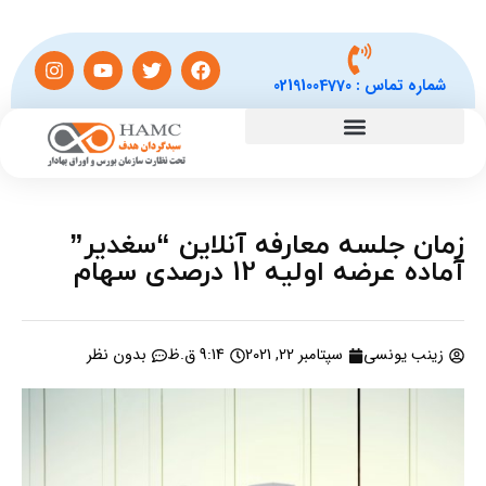
شماره تماس :
02191004770
زمان جلسه معارفه آنلاین “سغدیر”
آماده عرضه اولیه 12 درصدی سهام
زینب یونسی
سپتامبر 22, 2021
9:14 ق.ظ
بدون نظر