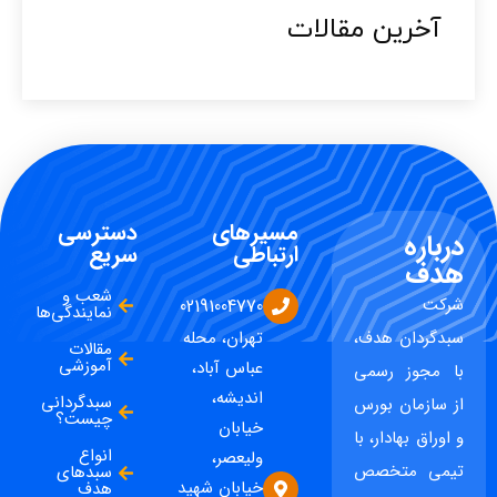
آخرین مقالات​
مسیرهای
دسترسی
درباره
ارتباطی
سریع
هدف
شعب و
شرکت
02191004770
نمایندگی‌ها
سبدگردان هدف،
تهران، محله
مقالات
آموزشی
عباس آباد،
با مجوز رسمی
اندیشه،
سبدگردانی
از سازمان بورس
چیست؟
خیابان
و اوراق بهادار، با
انواع
ولیعصر،
تیمی متخصص
سبدهای
خیابان شهید
هدف