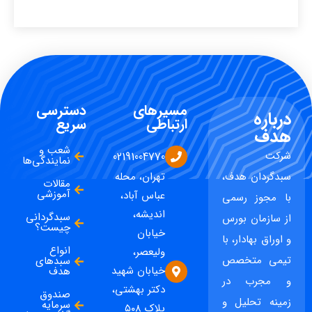
مسیرهای
دسترسی
درباره
ارتباطی
سریع
هدف
شعب و
شرکت
02191004770
نمایندگی‌ها
سبدگردان هدف،
تهران، محله
مقالات
آموزشی
عباس آباد،
با مجوز رسمی
اندیشه،
سبدگردانی
از سازمان بورس
چیست؟
خیابان
و اوراق بهادار، با
انواع
ولیعصر،
تیمی متخصص
سبدهای
خیابان شهید
هدف
و مجرب در
دکتر بهشتی،
صندوق
زمینه تحلیل و
سرمایه
پلاک ۵۰۸