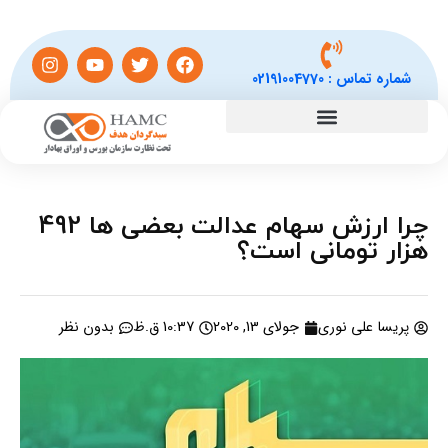
شماره تماس :
02191004770
چرا ارزش سهام عدالت بعضی ها 492
هزار تومانی است؟
پریسا علی نوری
جولای 13, 2020
10:37 ق.ظ
بدون نظر