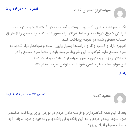
اکتبر 7, 2020 در 1:19 ق.ظ
سهامدار از اصفهان
گفت:
اگه ميخواهيد جلوي يكسري از رفت و آمد به بانكها گرفته شود و با توجه به
افزايش شيوع كرونا بايد و حتما شركتها را مجبور كنيد كه سود مجمع را از طريق
حساب معرفي شده در سجام پرداخت كنند
امروزه بازار و كسب وكار و درآمدها بسيار پايين است و سهامدار نياز شديد به
سود مجمع دارد شركتها با اين شرايط موجود بايد و حتما سود مجمع را در
كوتاهترين زمان و بدون حضور سهامدار در بانك پرداخت كنند.
اين موارد حتما نظر سنجي شود تا مسئولين سريعا اقدام كنند.
پاسخ
دسامبر 27, 2020 در 10:58 ق.ظ
سعید
گفت:
بعد از این همه کلاهبرداری و فریب دادن مردم در بورس برای پرداخت مختصر
سود سهام اینقدر مردم را به این بانک و ان بانک پاس ندهید و سود سهام را به
حساب سجام افراد بریزید