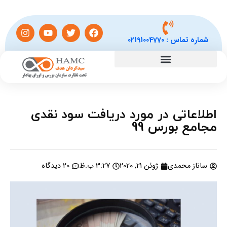
شماره تماس :
02191004770
اطلاعاتی در مورد دریافت سود نقدی
مجامع بورس 99
ساناز محمدی
ژوئن 21, 2020
3:27 ب.ظ
20 دیدگاه