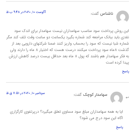
آگوست 10, 2020 در 9:48 ب.ظ
ناشناس
گفت:
این روش پرداخت سود مناسب سهامداران نیست سهامدار برای اندک سود
نقدی باید ببانک مراجعه کند شماره بگیرد یکساعت دو ساعت وقت تلف کند مگر
شماره شبا نیست که سود را بحساب واریز کنند ضمنا شرکتهای دارویی بعد از
گذشت 8ماه سود پرداخت میکنند درست هست که اختیار 8 ماه را دارند ولی
به فکر سهامدار هم باشند که پول 8 ماه بعد حداقل بیست درصد کاهش ارزش
پیدا کرده است
پاسخ
سپتامبر 10, 2020 در 7:51 ق.ظ
سهامدار کوچک
گفت:
ایا به همه سهامداران مبلغ سود مساوی تعلق میگیرد؟ درپرتفوی کارگزاری
اگاه این سود درح می شود؟
پاسخ