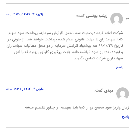
ژانویه 26, 2021 در 2:59 ب.ظ
زینب یونسی
گفت:
شرکت اعلام کرده درصورت عدم تحقق افزایش سرمایه، پرداخت سود سهام
کلیه سهامداران تا مهلت قانونی اعلام شده پرداخت خواهد شد. از طرفی در
تاریخ 99/10/29 هم پیشنهاد افزایش سرمایه از دو محل مطالبات سهامداران
و آورده نقدی و سود انباشته داده. بابت پیگیری کارتون بهتره که با امور
سهامداران شرکت تماس بگیرید.
پاسخ
مارس 2, 2021 در 12:37 ب.ظ
مهدی
گفت:
زمان واریز سود مجمع رو از کجا باید بفهمیم، و چطور تقسیم میشه
پاسخ