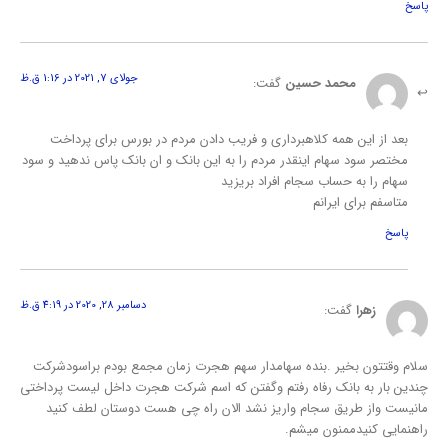
پاسخ
جولای 7, 2021 در 1:16 ق.ظ
محمد حسین
گفت:
بعد از این همه کلاهبرداری و فریب دادن مردم در بورس برای پرداخت
مختصر سود سهام اینقدر مردم را به این بانک و ان بانک پاس ندهید و سود
سهام را به حساب سجام افراد بریزید
متاسفم برای ایرانم
پاسخ
دسامبر 28, 2020 در 4:19 ق.ظ
زهرا
گفت:
سلام وقتتون بخیر .بنده سهامدار سهم هجرت زمان مجمع بودم براسودشرکت
چندین بار به بانک رفاه رفتم وگفتن که اسم شرکت هجرت داخل لیست پرداختی
مانیست واز طریق سجام واریز نشد الان راه چی هست دوستان لطف کنید
راهنمایی کنیدممنون میشم.