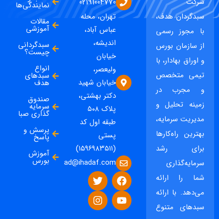
شرکت
02191004770
نمایندگی‌ها
سبدگردان هدف،
تهران، محله
مقالات
آموزشی
عباس آباد،
با مجوز رسمی
اندیشه،
سبدگردانی
از سازمان بورس
چیست؟
خیابان
و اوراق بهادار، با
انواع
ولیعصر،
تیمی متخصص
سبدهای
خیابان شهید
هدف
و مجرب در
دکتر بهشتی،
صندوق
زمینه تحلیل و
سرمایه
پلاک ۵۰۸
گذاری صبا
مدیریت سرمایه،
طبقه اول کد
پرسش و
بهترین راه‌کارها
پستی
پاسخ
برای رشد
(۱۵۹۶۹۸۳۵۱۱)
آموزش
بورس
ad@ihadaf.com
سرمایه‌گذاری
شما را ارائه
می‌دهد. با ارائه
سبدهای متنوع