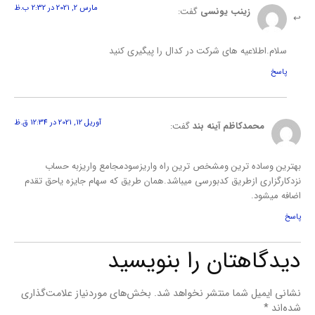
مارس 2, 2021 در 2:32 ب.ظ
زینب یونسی
گفت:
سلام.اطلاعیه های شرکت در کدال را پیگیری کنید
پاسخ
آوریل 12, 2021 در 12:34 ق.ظ
محمدکاظم آینه بند
گفت:
بهترین وساده ترین ومشخص ترین راه واریزسودمجامع واریزبه حساب
نزدکارگزاری ازطریق کدبورسی میباشد.همان طریق که سهام جایزه یاحق تقدم
اضافه میشود.
پاسخ
دیدگاهتان را بنویسید
نشانی ایمیل شما منتشر نخواهد شد.
بخش‌های موردنیاز علامت‌گذاری
شده‌اند
*