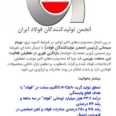
در پی اعمال محدودیت‌های اخیر توانیر در شرایط کمبود برق،
بهرام
سبحانی (رئیس انجمن تولیدکنندگان فولاد)
با ارسال نامه ای علیرضا
رزم حسینی (وزیر صنعت)، خواستار
بازنگری فوری در تعطیلی فعالیت
این صنعت بورسی
شد چرا که محدودیت‌های اخیر موجب تعطیلی
کارخانجات فولاد شده و اثرات نامطلوب بر تنظیم بازار داخلی محصولات
فولادی دارد و باعث اخلال در روند صادرات و ارزآوری می شود.
بیشتر بخوانید:
تحقق تولید گرید DC04-C590نیم سخت در “فولاد” با
هدف قطع وابستگی
درآمد ۳۳.۶ هزار میلیارد تومانی “فولاد” در سه ماهه و
رشد ۱۶۶ درصدی
رشد ۱۲۵ و ۲۵۰ درصدی صادرات فولاد و آهن اسفنجی در
فروردین امسال