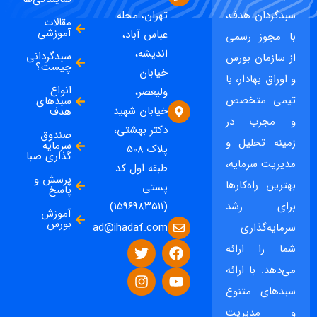
سبدگردان هدف،
تهران، محله
مقالات
آموزشی
عباس آباد،
با مجوز رسمی
اندیشه،
سبدگردانی
از سازمان بورس
چیست؟
خیابان
و اوراق بهادار، با
انواع
ولیعصر،
تیمی متخصص
سبدهای
خیابان شهید
هدف
و مجرب در
دکتر بهشتی،
صندوق
زمینه تحلیل و
سرمایه
پلاک ۵۰۸
گذاری صبا
مدیریت سرمایه،
طبقه اول کد
پرسش و
بهترین راه‌کارها
پستی
پاسخ
برای رشد
(۱۵۹۶۹۸۳۵۱۱)
آموزش
بورس
ad@ihadaf.com
سرمایه‌گذاری
شما را ارائه
می‌دهد. با ارائه
سبدهای متنوع
و مدیریت