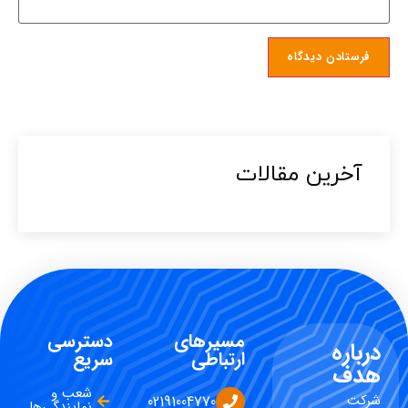
آخرین مقالات​
مسیرهای
دسترسی
درباره
ارتباطی
سریع
هدف
شعب و
شرکت
02191004770
نمایندگی‌ها