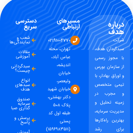
مسیرهای
دسترسی
درباره
ارتباطی
سریع
هدف
شعب و
شرکت
02191004770
نمایندگی‌ها
سبدگردان هدف،
تهران، محله
مقالات
آموزشی
عباس آباد،
با مجوز رسمی
اندیشه،
سبدگردانی
از سازمان بورس
چیست؟
خیابان
و اوراق بهادار، با
انواع
ولیعصر،
تیمی متخصص
سبدهای
خیابان شهید
هدف
و مجرب در
دکتر بهشتی،
صندوق
زمینه تحلیل و
سرمایه
پلاک ۵۰۸
گذاری صبا
مدیریت سرمایه،
طبقه اول کد
پرسش و
بهترین راه‌کارها
پستی
پاسخ
برای رشد
(۱۵۹۶۹۸۳۵۱۱)
آموزش