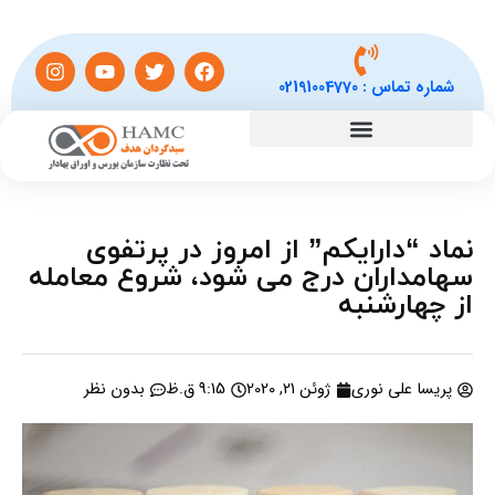
شماره تماس :
02191004770
نماد “دارایکم” از امروز در پرتفوی
سهامداران درج می شود، شروع معامله
از چهارشنبه
پریسا علی نوری
ژوئن 21, 2020
9:15 ق.ظ
بدون نظر