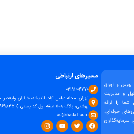
مسیرهای ارتباطی
بورس و اوراق
02191004770
یل و مدیریت
تهران، محله عباس آباد، اندیشه، خیابان ولیعصر، 
 شما را ارائه
بهشتی، پلاک ۵۰۸ طبقه اول کد پستی (۱۵۹۶۹۸۳۵۱۱)
‌های حرفه‌ای،
ad@ihadaf.com
سرمایه‌گذاران