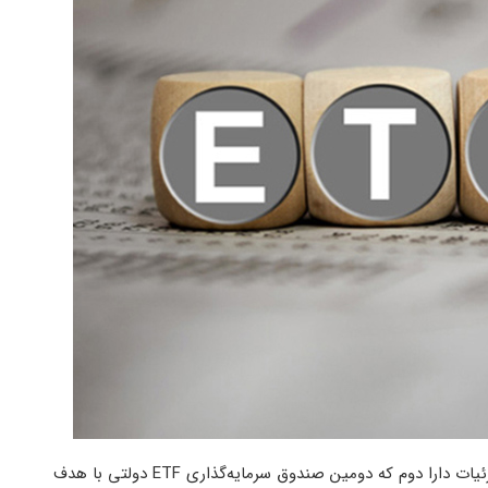
مقرر شده در 5 شهریور ماه 99 صندوق دارا دوم عرضه شود. در خصوص جزئیات دارا دوم که دومین صندوق سرمایه‌گذاری ETF دولتی با هدف