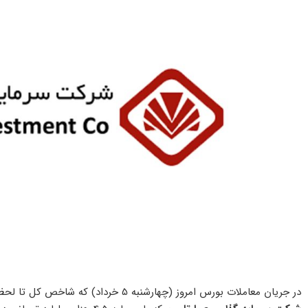
در جریان معاملات بورس امروز (چهارشنبه 5 خرداد) که شاخص کل تا لحظه نگارش این خبر با رشد 4.7 هزار واحدی همراه شده است،