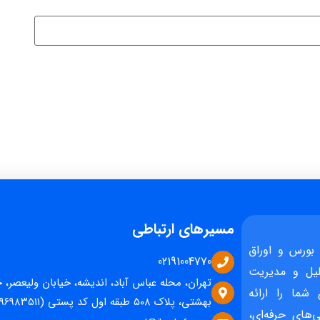
مسیرهای ارتباطی
بورس و اوراق
02191004770
یل و مدیریت
تهران، محله عباس آباد، اندیشه، خیابان ولیعصر، 
 شما را ارائه
بهشتی، پلاک ۵۰۸ طبقه اول کد پستی (۱۵۹۶۹۸۳۵۱۱)
‌های حرفه‌ای،