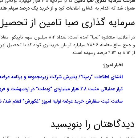
شرکت سرمایه گذاری صبا تامین
که با سرمایه 4.5 هزار میلی
همراه شد که اقدام به افشای اطلاعات کرد و از
خرید یک درصد سهام هلدینگ تاپیکو به
سرمایه گذاری صبا تامین از تحصیل 
و جمع مبلغ معامله 786.6 میلیارد تومان خریداری کرده ک
از 8.13 به 9.13 درصد رسیده است.
اخبار امروز:
افشای اطلاعات “رمپنا”/ پذیرش شرکت زیرمجموعه و برنامه عرضه 
تراز عملیاتی مثبت ۲.۸ هزار میلیاردی “وبملت” در اردیبهشت و فروردین ۱۴۰۰
ساعت ثبت سفارش خرید عرضه اولیه امروز “غکورش” اعلام شد/ ش
دیدگاهتان را بنویسید