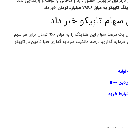
ارد تومانی در بازار اول فرابورس حضور دارد و درحالی با توقف و بازگشایی نماد
 مبلغ 786.6 میلیارد تومان
خبر داد.
سهام تاپیکو خبر داد
در اطلاعیه منتشره “صبا” آمده است: تعداد 814 میلیون سهم تاپیکو معادل یک درصد سهام این هلدینگ را به مبلغ 966 تومان برای هر سهم
ه با تحصیل این سرمایه گذاری، درصد مالکیت سرمایه گذاری صبا تأمین در تاپیکو
اولیه
رایط خرید