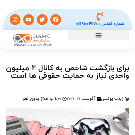
شماره تماس :
02191004770
برای بازگشت شاخص به کانال 2 میلیون
واحدی نیاز به حمایت حقوقی ها است
زینب یونسی
آگوست 20, 2020
1:00 ب.ظ
بدون نظر