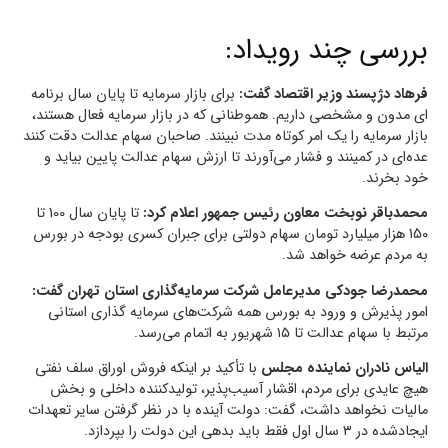
بررسی چند رویداد:
فرهاد دژپسند وزیر اقتصاد گفت:
برای بازار سرمایه تا پایان سال برنامه
ای مدون و مشخصی داریم. ️هموطنانی که در بازار سرمایه فعال هستند،
بازار سرمایه را یک امر کوتاه مدت نبینند. صاحبان سهام عدالت دقت کنند
عده‌ای در کمینند و فشار می‌آورند تا ارزش سهام عدالت پایین بیاید و
خود بخرند.
محمدباقر نوبخت معاون رئیس جمهور اعلام کرد:
تا پایان سال 100 تا
150 هزار میلیارد تومان سهام دولتی برای جبران کسری بودجه در بورس
به مردم عرضه خواهد شد.
محمدرضا جودکی مدیرعامل شرکت سرمایه‌گذاری استان تهران گفت:
امور پذیرش و ورود به بورس همه شرکت‌های سرمایه‌ گذاری استانی
مرتبط با سهام عدالت تا ۱۵ شهریور به اتمام می‌رسد.
الیاس نادران نماینده مجلس
با تأکید بر اینکه فروش اوراق سلف نفتی
هیچ عایدی برای مردم، اقشار آسیب‌پذیر، تولیدکننده داخلی و بخش
مالیات نخواهد داشت، گفت: دولت آینده با در نظر گرفتن سایر تعهدات
ایجادشده در ۳ سال اول فقط باید بدهی این دولت را بپردازد.