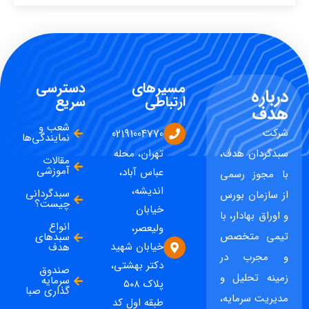
مسیرهای
دسترسی
درباره
ارتباطی
سریع
هدف
شعب و
شرکت
02191004770
نمایندگی‌ها
سبدگردان هدف،
تهران، محله
مقالات
آموزشی
عباس آباد،
با مجوز رسمی
اندیشه،
سبدگردانی
از سازمان بورس
چیست؟
خیابان
و اوراق بهادار، با
انواع
ولیعصر،
تیمی متخصص
سبدهای
خیابان شهید
هدف
و مجرب در
دکتر بهشتی،
صندوق
زمینه تحلیل و
سرمایه
پلاک ۵۰۸
گذاری صبا
مدیریت سرمایه،
طبقه اول کد