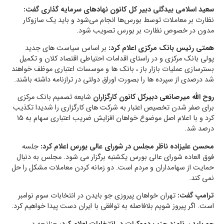
سعید اسلامی بیدگلی دبیر کل کانون نهادهای سرمایه گذاری گفت:
نظارت بر معاملات توسط بورس‌ها انجام می‌شود و باید یک سازوکار
مدون در خصوص نظارت بر بورس تصویب شود.
همتی رئیس بانک مرکزی اعلام کرد:
بر اساس سیاست های جدید
پولی بانک مرکزی و در راستاى اقدامات احتیاطى اقتصاد کلان و تکمیل
بسترسازى عملیات بازار باز ، بانک ها و موسسات اعتبارى موظف خواهند
شد درصدی از سپرده ها را بصورت اوراق دولتی در ترازنامه داشته باشند.
روح الله میرصانعی دبیرکل کانون کارگزاران
شایعه تصمیم بانک مرکزی
برای صفر شدن تخصیص اعتبار به شرکت های کارگزاری را شدیدا تکذیب
کرد و با اعلام اصل موضوع خواهان افزایش ضریب اعتباری سهام به ۱۵
درصد شد.
محسن علیزاده ناظر مجلس در شورای عالی بورس اعلام کرد:
جلسه
فوق العاده شورای عالی بورس یکشنبه برگزار می شود. مجلس به دنبال
حمایت از سهامداران و مردم است. دو زمانه کردن معاملات مشکل را حل
نمی کند.
ترامپ گفت:
تهران خواهان پیروزی جو بایدن در انتخابات سوم نوامبر
است. اگر پیروز شویم بلافاصله به توافقی با ایران دست پیدا خواهیم کرد.