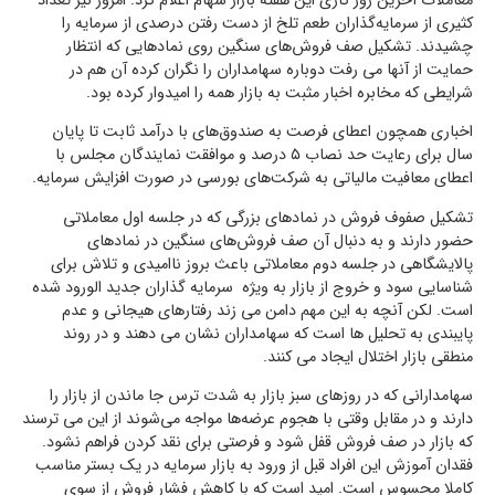
معاملات آخرین روز کاری این هفته بازار سهام اعلام کرد: امروز نیز تعداد
کثیری از سرمایه‌گذاران طعم تلخ از دست رفتن درصدی از سرمایه را
چشیدند. تشکیل صف فروش‌های سنگین روی نمادهایی که انتظار
حمایت از آنها می رفت دوباره سهامداران را نگران کرده آن هم در
شرایطی که مخابره اخبار مثبت به بازار همه را امیدوار کرده بود.
اخباری همچون اعطای فرصت به صندوق‌های با درآمد ثابت تا پایان
سال برای رعایت حد نصاب ۵ درصد و موافقت نمایندگان مجلس با
اعطای معافیت مالیاتی به شرکت‌های بورسی در صورت افزایش سرمایه.
تشکیل صفوف فروش در نمادهای بزرگی که در جلسه اول معاملاتی
حضور دارند و به دنبال آن صف فروش‌های سنگین در نمادهای
پالایشگاهی در جلسه دوم معاملاتی باعث بروز ناامیدی و تلاش برای
شناسایی سود و خروج از بازار به ویژه سرمایه گذاران جدید الورود شده
است. لکن آنچه به این مهم دامن می زند رفتارهای هیجانی و عدم
پایبندی به تحلیل ها است که سهامداران نشان می دهند و در روند
منطقی بازار اختلال ایجاد می کنند.
سهامدارانی که در روزهای سبز بازار به شدت ترس جا ماندن از بازار را
دارند و در مقابل وقتی با هجوم عرضه‌ها مواجه می‌شوند از این می ترسند
که بازار در صف فروش قفل شود و فرصتی برای نقد کردن فراهم نشود.
فقدان آموزش این افراد قبل از ورود به بازار سرمایه در یک بستر مناسب
کاملا محسوس است. امید است که با کاهش فشار فروش از سوی