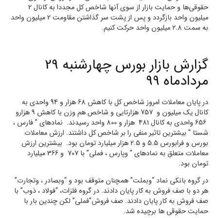
حقوقی‌ها و حمایت بازار از سوی آنها شاخص کل مجددا به کانال 2
میلیون واحد بازگردد و پس از پشت سر گذاشتن مقاومت 2 میلیون واحد
به سمت 2.8 میلیون واحد حرکت کنیم.
گزارش بازار بورس چهارشنبه 29
مردادماه 99
در پایان معاملات امروز شاخص کل با کاهش 68 هزار و 94 واحدی به
کانال یک میلیون و 757 هزارتایی و شاخص هم وزن با کاهش 9 هزارو
656 واحدی به کانال 481 هزار و 800 واحد رسیدند. نماد‌های ” فارس ،
شستا ” بیشترین تاثیر منفی را بر شاخص کل داشتند. ارزش معاملات
بورس و فرابورس 5.5 و 2.5 هزار میلیارد تومان بود. بیشترین ارزش
معاملات متعلق به نمادهای ” وپارس ، فملی” با 707 و 366 میلیارد
تومان بود.
در گروه بانکی نماد “وبملت” همچنان متوقف بود و “وبصادر ، وتجارت”
هر دو با صف فروش به کار پایان دادند. در گروه فلزات، “فولاد ، ذوب” با
صف فروش به کار پایان دادند. صف فروش”فملی” لکن چندین بار با
حمایت حقوقی ها برچیده شد.