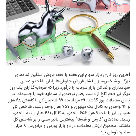
آخرین روز کاری بازار سهام این هفته با صف فروش سنگین نمادهای
بزرگ و شاخص‌ساز و فشار فروش حقوقی‌ها پایان یافت و صدای
سهامداران و فعالان بازار سرمایه را درآورد زیرا که سرمایه‌گذاران یک روز
دیگر نیز طعم تلخ از دست رفتن درصدی از سرمایه خود را چشیدند. در
پایان معاملات روز گذشته 29 مرداد ماه 99 شاخص کل با کاهش 68 هزار
و 94 واحدی به کانال یک میلیون و 757 هزار واحد رسید، شاخص کل
هم‌وزن نیز با افت 9 هزار 656 واحدی به کانال 481 هزار و 800 واحدی
رسید. نمادهای “فارس و شستا” بیشترین تاثیر منفی را بر شاخص کل
داشتند. مجموع ارزش معاملات در دو بازار بورس و فرابورس 8 هزار
میلیارد تومان بود.