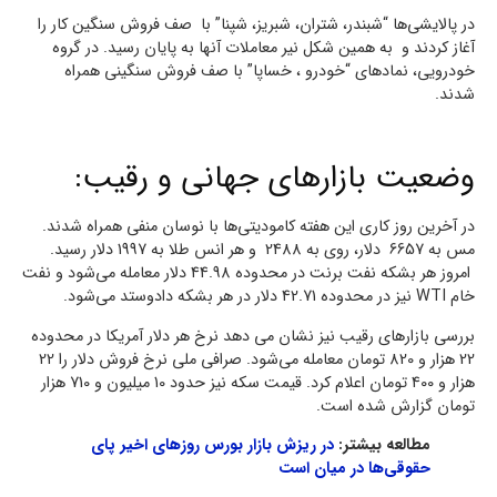
در پالایشی‌ها “شبندر، شتران، شبریز، شپنا” با صف فروش سنگین کار را
آغاز کردند و به همین شکل نیر معاملات آنها به پایان رسید. در گروه
خودرویی، نمادهای “خودرو ، خساپا” با صف فروش سنگینی همراه
شدند.
وضعیت بازارهای جهانی و رقیب:
در آخرین روز کاری این هفته کامودیتی‌ها با نوسان منفی همراه شدند.
مس به 6657 دلار، روی به 2488 و هر انس طلا به 1997 دلار رسید.
امروز هر بشکه نفت برنت در محدوده 44.98 دلار معامله می‌شود و نفت
خام WTI نیز در محدوده 42.71 دلار در هر بشکه دادوستد می‌شود.
بررسی بازارهای رقیب نیز نشان می­ دهد نرخ هر دلار آمریکا در محدوده
22 هزار و 820 تومان معامله می‌شود. صرافی ملی نرخ فروش دلار را 22
هزار و 400 تومان اعلام کرد. قیمت سکه نیز حدود 10 میلیون و 710 هزار
تومان گزارش شده است.
مطالعه بیشتر:
در ریزش بازار بورس روزهای اخیر پای
حقوقی‌ها در میان است