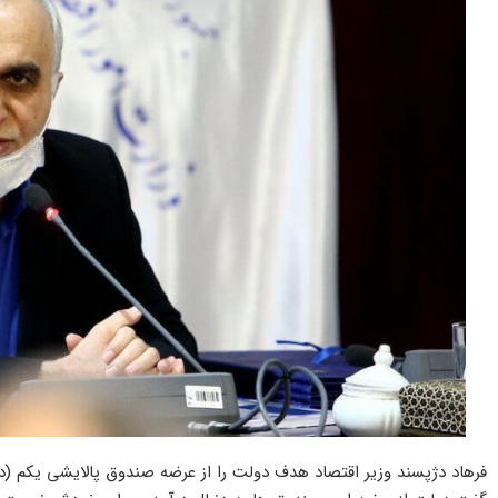
فرهاد دژپسند وزیر اقتصاد هدف دولت را از عرضه صندوق پالایشی یکم (دا