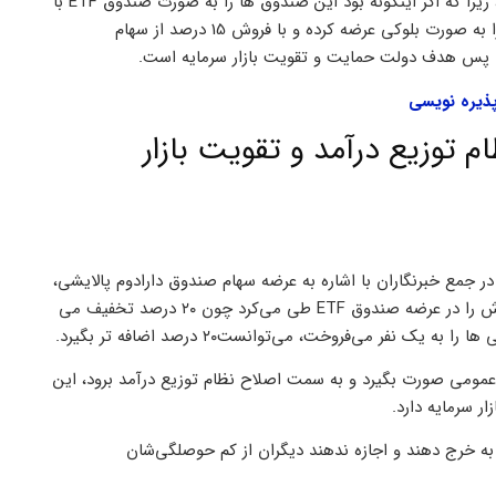
گفت دولت از عرضه این صندوق ها به دنبال درآمدی برای خودش نیست، زیرا که اگر اینگونه بود این صندوق ها را به صورت صندوق ETF با
اعمال 20 درصد تخفیف روی قیمت ها عرضه نمی کرد و می توانست آن را به صورت بلوکی عرضه کرده و با فروش 15 درصد از سهام
پذیره نویسی
 توزیع درآمد و تقویت بازار
ر جمع خبرنگاران با اشاره به عرضه سهام صندوق دارادوم پالایشی،
گفت: اگر دولت در این زمینه دنبال درآمد خودش بود طبیعتا نباید این روش را در عرضه صندوق ETF طی می‌کرد چون ۲۰ درصد تخفیف می
عمومی صورت بگیرد و به سمت اصلاح نظام توزیع درآمد برود، این
ر سرمایه دارد.
 به خرج دهند و اجازه ندهند دیگران از کم حوصلگی‌شان