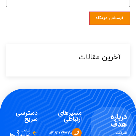
آخرین مقالات​
مسیرهای
دسترسی
درباره
ارتباطی
سریع
هدف
شعب و
شرکت
02191004770
نمایندگی‌ها