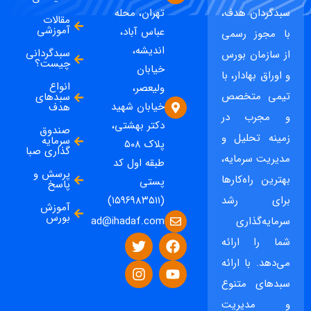
سبدگردان هدف،
تهران، محله
مقالات
آموزشی
عباس آباد،
با مجوز رسمی
اندیشه،
سبدگردانی
از سازمان بورس
چیست؟
خیابان
و اوراق بهادار، با
انواع
ولیعصر،
تیمی متخصص
سبدهای
خیابان شهید
هدف
و مجرب در
دکتر بهشتی،
صندوق
زمینه تحلیل و
سرمایه
پلاک ۵۰۸
گذاری صبا
مدیریت سرمایه،
طبقه اول کد
پرسش و
بهترین راه‌کارها
پستی
پاسخ
برای رشد
(۱۵۹۶۹۸۳۵۱۱)
آموزش
بورس
ad@ihadaf.com
سرمایه‌گذاری
شما را ارائه
می‌دهد. با ارائه
سبدهای متنوع
و مدیریت