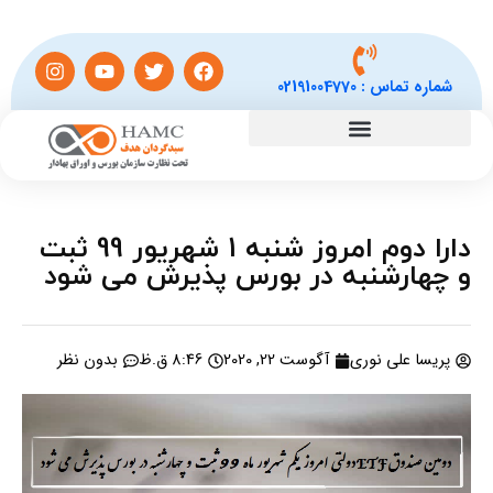
شماره تماس :
02191004770
دارا دوم امروز شنبه 1 شهریور 99 ثبت
و چهارشنبه در بورس پذیرش می شود
پریسا علی نوری
آگوست 22, 2020
8:46 ق.ظ
بدون نظر