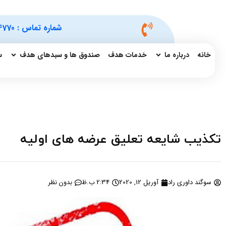
شماره تماس :
4770
خانه
درباره ما
خدمات هدف
صندوق ها و سبدهای هدف
س
تکذیب شایعه تعلیق عرضه های اولیه
سوگند داوری راد
آوریل 12, 2020
2:34 ب.ظ
بدون نظر