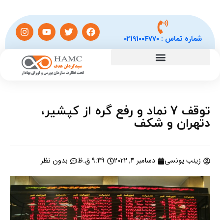
شماره تماس :
02191004770
توقف 7 نماد و رفع گره از کپشیر،
دتهران و شکف
زینب یونسی
دسامبر 4, 2022
9:49 ق.ظ
بدون نظر