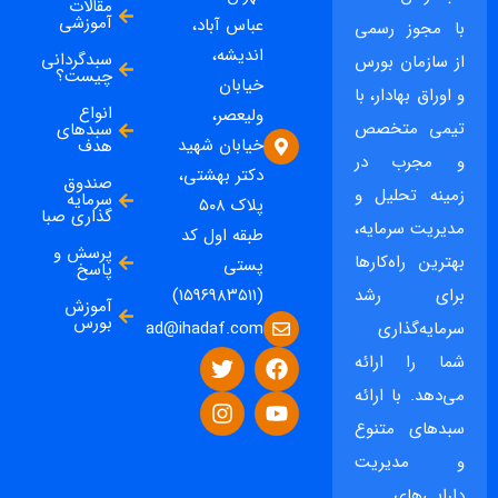
مقالات
آموزشی
عباس آباد،
با مجوز رسمی
اندیشه،
سبدگردانی
از سازمان بورس
چیست؟
خیابان
و اوراق بهادار، با
انواع
ولیعصر،
تیمی متخصص
سبدهای
خیابان شهید
هدف
و مجرب در
دکتر بهشتی،
صندوق
زمینه تحلیل و
سرمایه
پلاک ۵۰۸
گذاری صبا
مدیریت سرمایه،
طبقه اول کد
پرسش و
بهترین راه‌کارها
پستی
پاسخ
برای رشد
(۱۵۹۶۹۸۳۵۱۱)
آموزش
بورس
ad@ihadaf.com
سرمایه‌گذاری
شما را ارائه
می‌دهد. با ارائه
سبدهای متنوع
و مدیریت
دارایی‌های