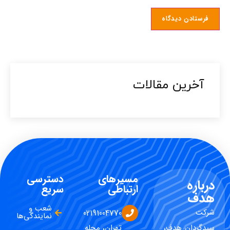
آخرین مقالات​
مسیرهای
دسترسی
درباره
ارتباطی
سریع
هدف
شعب و
شرکت
02191004770
نمایندگی‌ها
سبدگردان هدف،
تهران، محله