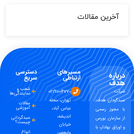
آخرین مقالات​
مسیرهای
دسترسی
درباره
ارتباطی
سریع
هدف
شعب و
شرکت
02191004770
نمایندگی‌ها
سبدگردان هدف،
تهران، محله
مقالات
آموزشی
عباس آباد،
با مجوز رسمی
اندیشه،
سبدگردانی
از سازمان بورس
چیست؟
خیابان
و اوراق بهادار، با
انواع
ولیعصر،