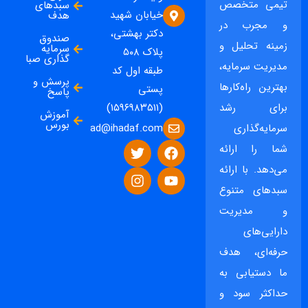
تیمی متخصص
سبدهای
خیابان شهید
هدف
و مجرب در
دکتر بهشتی،
صندوق
زمینه تحلیل و
سرمایه
پلاک ۵۰۸
گذاری صبا
مدیریت سرمایه،
طبقه اول کد
پرسش و
بهترین راه‌کارها
پستی
پاسخ
برای رشد
(۱۵۹۶۹۸۳۵۱۱)
آموزش
بورس
ad@ihadaf.com
سرمایه‌گذاری
شما را ارائه
می‌دهد. با ارائه
سبدهای متنوع
و مدیریت
دارایی‌های
حرفه‌ای، هدف
ما دستیابی به
حداکثر سود و