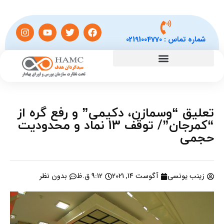
شماره تماس :
02191004770
تعلیق “وسمازن، دکیمی” و رفع گره از
“کمرجان”/ توقف 13 نماد و محدودیت
حجمی
زینب یونسی
آگوست 14, 2021
9:12 ق.ظ
بدون نظر