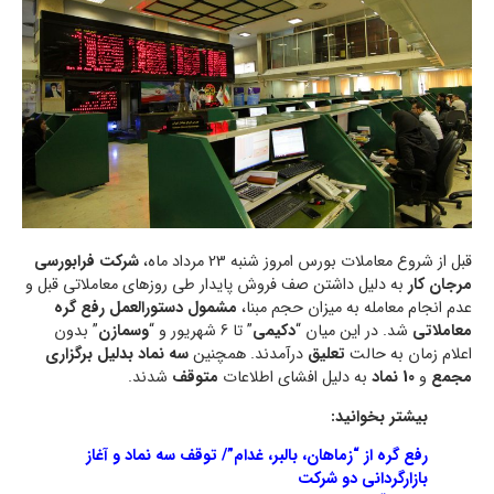
قبل از شروع معاملات بورس امروز شنبه 23 مرداد ماه،
شرکت فرابورسی
مرجان کار
به دلیل داشتن صف فروش پایدار طی روزهای معاملاتی قبل و
عدم انجام معامله به میزان حجم مبنا،
مشمول دستورالعمل رفع گره
معاملاتی
شد. در این میان “
دکیمی
” تا 6 شهریور و “
وسمازن
” بدون
اعلام زمان به حالت
تعلیق
درآمدند. همچنین
سه نماد بدلیل برگزاری
مجمع
و
10 نماد
به دلیل افشای اطلاعات
متوقف
شدند.
بیشتر بخوانید:
رفع گره از “زماهان، بالبر، غدام”/ توقف سه نماد و آغاز
بازارگردانی دو شرکت