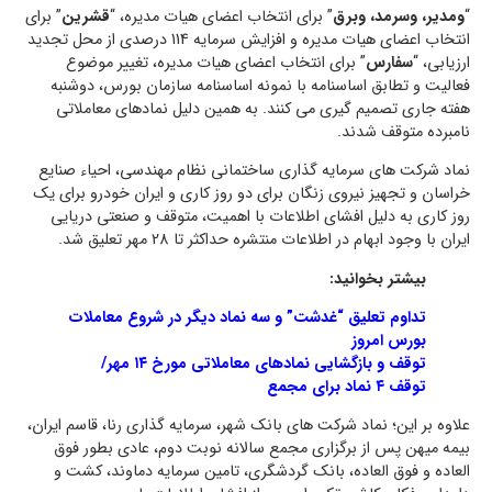
“
ومدیر، وسرمد، وبرق
” برای انتخاب اعضای هیات مدیره، “
قشرین
” برای
انتخاب اعضای هیات مدیره و افزایش سرمایه 114 درصدی از محل تجدید
ارزیابی، “
سفارس
” برای انتخاب اعضای هیات مدیره، تغییر موضوع
فعالیت و تطابق اساسنامه با نمونه اساسنامه سازمان بورس، دوشنبه
هفته جاری تصمیم گیری می کنند. به همین دلیل نمادهای معاملاتی
نامبرده متوقف شدند.
نماد شرکت های سرمایه گذاری ساختمانی نظام مهندسی، احیاء صنایع
خراسان و تجهیز نیروی‌ زنگان‌ برای دو روز کاری و ایران خودرو برای یک
روز کاری به دلیل افشای اطلاعات با اهمیت، متوقف و صنعتی دریایی
ایران با وجود ابهام در اطلاعات منتشره حداکثر تا 28 مهر تعلیق شد.
بیشتر بخوانید:
تداوم تعلیق “غدشت” و سه نماد دیگر در شروع معاملات
بورس امروز
توقف و بازگشایی نمادهای معاملاتی مورخ ۱۴ مهر/
توقف ۴ نماد برای مجمع
علاوه بر این؛ نماد شرکت های بانک شهر، سرمایه گذاری رنا، قاسم ایران،
بیمه میهن پس از برگزاری مجمع سالانه نوبت دوم، عادی بطور فوق
العاده و فوق العاده، بانک گردشگری، تامین سرمایه دماوند، کشت و