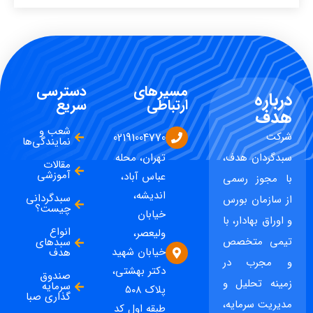
مسیرهای
دسترسی
درباره
ارتباطی
سریع
هدف
شعب و
شرکت
02191004770
نمایندگی‌ها
سبدگردان هدف،
تهران، محله
مقالات
آموزشی
عباس آباد،
با مجوز رسمی
اندیشه،
سبدگردانی
از سازمان بورس
چیست؟
خیابان
و اوراق بهادار، با
انواع
ولیعصر،
تیمی متخصص
سبدهای
خیابان شهید
هدف
و مجرب در
دکتر بهشتی،
صندوق
زمینه تحلیل و
سرمایه
پلاک ۵۰۸
گذاری صبا
مدیریت سرمایه،
طبقه اول کد