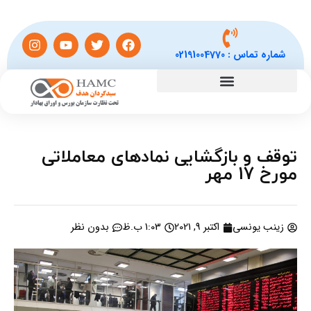
شماره تماس :
02191004770
توقف و بازگشایی نمادهای معاملاتی
مورخ 17 مهر
زینب یونسی
اکتبر 9, 2021
1:03 ب.ظ
بدون نظر