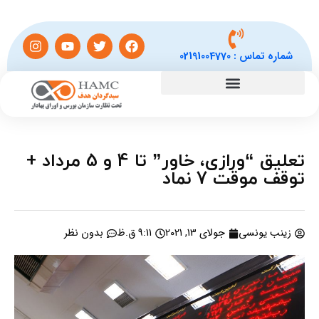
شماره تماس :
02191004770
تعلیق “ورازی، خاور” تا 4 و 5 مرداد +
توقف موقت 7 نماد
زینب یونسی
جولای 13, 2021
9:11 ق.ظ
بدون نظر