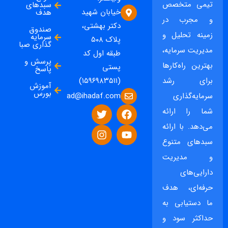
تیمی متخصص
سبدهای
خیابان شهید
هدف
و مجرب در
دکتر بهشتی،
صندوق
زمینه تحلیل و
سرمایه
پلاک ۵۰۸
گذاری صبا
مدیریت سرمایه،
طبقه اول کد
پرسش و
بهترین راه‌کارها
پستی
پاسخ
برای رشد
(۱۵۹۶۹۸۳۵۱۱)
آموزش
بورس
ad@ihadaf.com
سرمایه‌گذاری
شما را ارائه
می‌دهد. با ارائه
سبدهای متنوع
و مدیریت
دارایی‌های
حرفه‌ای، هدف
ما دستیابی به
حداکثر سود و