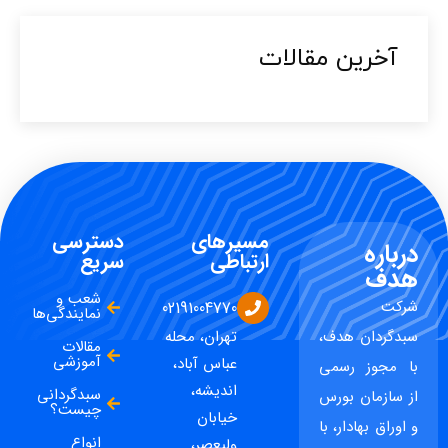
آخرین مقالات​
مسیرهای
دسترسی
درباره
ارتباطی
سریع
هدف
شعب و
شرکت
02191004770
نمایندگی‌ها
سبدگردان هدف،
تهران، محله
مقالات
آموزشی
عباس آباد،
با مجوز رسمی
اندیشه،
سبدگردانی
از سازمان بورس
چیست؟
خیابان
و اوراق بهادار، با
انواع
ولیعصر،