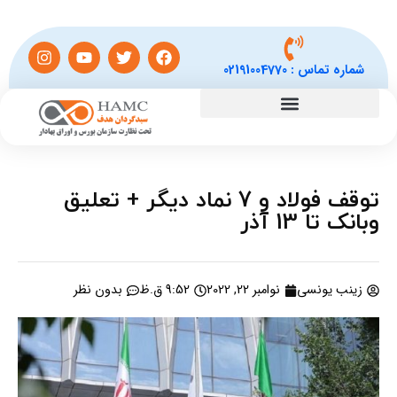
شماره تماس :
02191004770
توقف فولاد و 7 نماد دیگر + تعلیق
وبانک تا 13 آذر
زینب یونسی
نوامبر 22, 2022
9:52 ق.ظ
بدون نظر