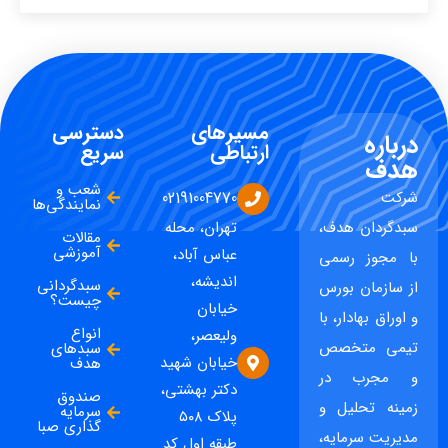
مسیرهای
دسترسی
درباره
ارتباطی
سریع
هدف
شعب و
شرکت
02191004770
نمایندگی‌ها
سبدگردان هدف،
تهران، محله
مقالات
آموزشی
عباس آباد،
با مجوز رسمی
اندیشه،
سبدگردانی
از سازمان بورس
چیست؟
خیابان
و اوراق بهادار، با
انواع
ولیعصر،
تیمی متخصص
سبدهای
خیابان شهید
هدف
و مجرب در
دکتر بهشتی،
صندوق
زمینه تحلیل و
سرمایه
پلاک ۵۰۸
گذاری صبا
مدیریت سرمایه،
طبقه اول کد