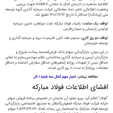
اطلاعيه منتشره در تارنماي كدال به نشاني codal.ir جهت بررسي
وضعيت اطلاعاتي ناشر، نماد معاملاتي شركت سرمايه گذاري گروه توسعه
ملي (وبانك1) حداكثر تا تاريخ 1401/09/13 تعليق شد.
توقف یک ساعت:
زامیاد، فولاد مبارکه، نفت سپاهان، تامین سرمایه
لوتوس پارسیان و سیمان‌فارس‌
توقف دو روز کاری:
سموم‌ علف‌ کش‌، فارسیت درود و سرمایه گذاری و
توسعه خوزستان
در این میان، بازارگردانی سهام بانک قرض‌الحسنه رسالت شروع و
بازارگردان تپسی و سرمایه گذاری ساختمانی نظام مهندسی،ملزم به ایفای
حداقل نیمی از تعهدات روزانه (متغیرهای حداقل سفارش انباشته و حداقل
معاملات روزانه) به مدت 10 روز کاری شدند.
مطالعه بیشتر:
اخبار مهم کدال سه شنبه ۱ آذر
افشای اطلاعات فولاد مبارکه
“فولاد” اعلام کرد: پیرو مجوز آن سازمان در خصوص برنامه فروش سهام
خزانه شرکت فولاد مبارکه اصفهان(انتقال به صندوق اختصاصی بازارگردانی
توسعه فولاد مبارکه)، به استحضار می رساند تعداد 2،576،124،162 سهام