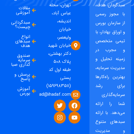
سبدگردان هدف،
تهران، محله
مقالات
آموزشی
عباس آباد،
با مجوز رسمی
اندیشه،
سبدگردانی
از سازمان بورس
چیست؟
خیابان
و اوراق بهادار، با
انواع
ولیعصر،
تیمی متخصص
سبدهای
خیابان شهید
هدف
و مجرب در
دکتر بهشتی،
صندوق
زمینه تحلیل و
سرمایه
پلاک ۵۰۸
گذاری صبا
مدیریت سرمایه،
طبقه اول کد
پرسش و
بهترین راه‌کارها
پستی
پاسخ
برای رشد
(۱۵۹۶۹۸۳۵۱۱)
آموزش
بورس
ad@ihadaf.com
سرمایه‌گذاری
شما را ارائه
می‌دهد. با ارائه
سبدهای متنوع
و مدیریت