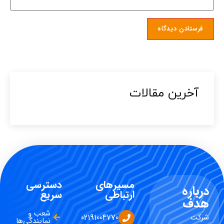
آخرین مقالات​
مسیرهای
دسترسی
درباره
ارتباطی
سریع
هدف
شعب و
شرکت
02191004770
نمایندگی‌ها