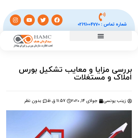
شماره تماس :
02191004770
بررسی مزایا و معایب تشکیل بورس
املاک و مستغلات
زینب یونسی
جولای 14, 2020
11:57 ق.ظ
بدون نظر