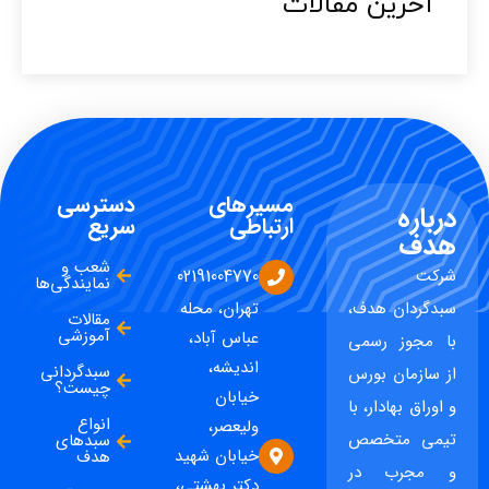
آخرین مقالات​
مسیرهای
دسترسی
درباره
ارتباطی
سریع
هدف
شعب و
شرکت
02191004770
نمایندگی‌ها
سبدگردان هدف،
تهران، محله
مقالات
آموزشی
عباس آباد،
با مجوز رسمی
اندیشه،
سبدگردانی
از سازمان بورس
چیست؟
خیابان
و اوراق بهادار، با
انواع
ولیعصر،
تیمی متخصص
سبدهای
خیابان شهید
هدف
و مجرب در
دکتر بهشتی،