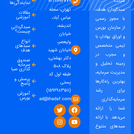
شرکت
02191004770
نمایندگی‌ها
سبدگردان هدف،
تهران، محله
مقالات
آموزشی
عباس آباد،
با مجوز رسمی
اندیشه،
سبدگردانی
از سازمان بورس
چیست؟
خیابان
و اوراق بهادار، با
انواع
ولیعصر،
تیمی متخصص
سبدهای
خیابان شهید
هدف
و مجرب در
دکتر بهشتی،
صندوق
زمینه تحلیل و
سرمایه
پلاک ۵۰۸
گذاری صبا
مدیریت سرمایه،
طبقه اول کد
پرسش و
بهترین راه‌کارها
پستی
پاسخ
برای رشد
(۱۵۹۶۹۸۳۵۱۱)
آموزش
بورس
ad@ihadaf.com
سرمایه‌گذاری
شما را ارائه
می‌دهد. با ارائه
سبدهای متنوع