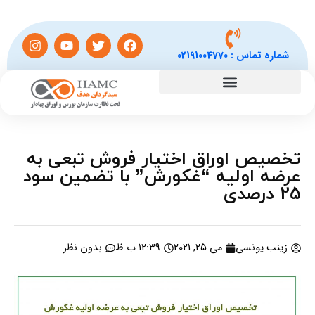
شماره تماس :
02191004770
تخصیص اوراق اختیار فروش تبعی به
عرضه اولیه “غکورش” با تضمین سود
25 درصدی
زینب یونسی
می 25, 2021
12:39 ب.ظ
بدون نظر