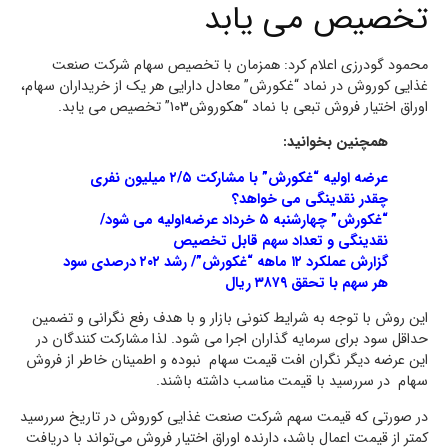
تخصیص می یابد
محمود گودرزی اعلام کرد: همزمان با تخصیص سهام شرکت صنعت
غذایی کوروش در نماد “غکورش” معادل دارایی هر یک از خریداران سهام،
اوراق اختیار فروش تبعی با نماد “هکوروش۱۰۳” تخصیص می یابد.
همچنین بخوانید:
عرضه اولیه “غکورش” با مشارکت ۲/۵ میلیون نفری
چقدر نقدینگی می خواهد؟
“غکورش” چهارشنبه ۵ خرداد عرضه‌اولیه می شود/
نقدینگی و تعداد سهم قابل تخصیص
گزارش عملکرد ۱۲ ماهه “غکورش”/ رشد ۲۰۲ درصدی سود
هر سهم با تحقق ۳۸۷۹ ریال
این روش با توجه به شرایط کنونی بازار و با هدف رفع نگرانی و تضمین
حداقل سود برای سرمایه گذاران اجرا می شود. لذا مشارکت کنندگان در
این عرضه دیگر نگران افت قیمت سهام نبوده و اطمینان خاطر از فروش
سهام در سررسید با قیمت مناسب داشته باشند.
در صورتی که قیمت سهم شرکت صنعت غذایی کوروش در تاریخ سررسید
کمتر از قیمت اعمال باشد، دارنده اوراق اختیار فروش می‌تواند با دریافت