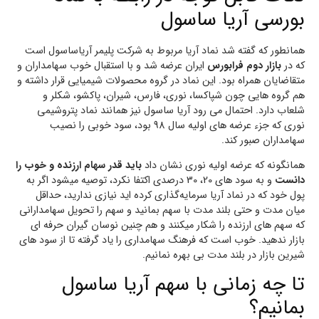
بورسی آریا ساسول
همانطور که گفته شد نماد آریا مربوط به شرکت پلیمر آریاساسول است
که در
بازار دوم فرابورس
ایران عرضه شد و با استقبال خوب سهامداران و
متقاضایان همراه بود. این نماد در گروه محصولات شیمیایی قرار داشته و
هم گروه هایی چون شپاکسا، نوری، فارس، شیران، پاکشو، شکلر و
شلعاب دارد. احتمال می رود آریا ساسول نیز همانند نماد پتروشیمی
نوری که جزء عرضه های اولیه سال 98 بود، سود خوبی را نصیب
سهامداران صبور کند.
همانگونه که عرضه اولیه نوری نشان داد
باید قدر سهام ارزنده و خوب را
دانست
و به سود های 20، 30 درصدی اکتفا نکرد، توصیه میشود اگر به
پول خود که در نماد آریا سرمایه‌گذاری کرده اید نیازی ندارید، حداقل
میان مدت و حتی بلند مدت با سهم بمانید و سهم را تحویل سهامدارانی
که سهم های ارزنده را شکار میکنند و هم چنین نوسان گیران حرفه ای
بازار ندهید. خوب است که فرهنگ سهامداری را یاد گرفته تا از سود های
شیرین بازار در بلند مدت بی بهره نمانیم.
تا چه زمانی با سهم آریا ساسول
بمانیم؟