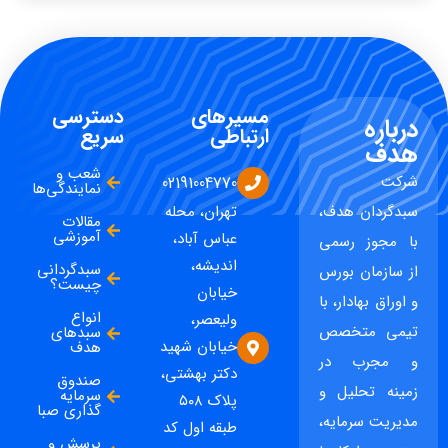
مسیرهای
دسترسی
درباره
ارتباطی
سریع
هدف
شعب و
شرکت
02191004770
نمایندگی‌ها
سبدگردان هدف،
تهران، محله
مقالات
آموزشی
عباس آباد،
با مجوز رسمی
اندیشه،
سبدگردانی
از سازمان بورس
چیست؟
خیابان
و اوراق بهادار، با
انواع
ولیعصر،
تیمی متخصص
سبدهای
خیابان شهید
هدف
و مجرب در
دکتر بهشتی،
صندوق
زمینه تحلیل و
سرمایه
پلاک ۵۰۸
گذاری صبا
مدیریت سرمایه،
طبقه اول کد
پرسش و