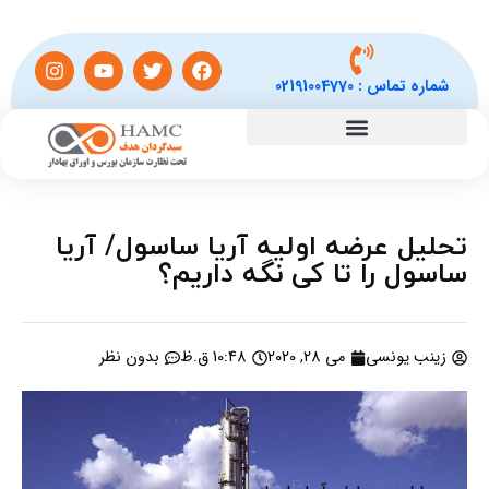
شماره تماس :
02191004770
تحلیل عرضه اولیه آریا ساسول/ آریا
ساسول را تا کی نگه داریم؟
زینب یونسی
می 28, 2020
10:48 ق.ظ
بدون نظر